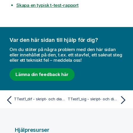
Skapa en typisk t-test-rapport
Var den här sidan till hjälp för dig?
Om du stöter på några problem med den här sidan
eller innehållet på den, t.ex. ett stavfel, ett saknat steg
eller ett tekniskt fel – meddela oss!
Lämna din feedback här
TTest1_dif - skript- och diagramfunktion
TTest1_sig - skript- och diagramfunktion
Hjälpresurser