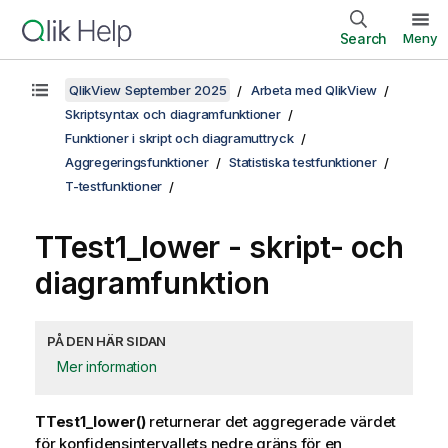
Search
Meny
QlikView September 2025
Arbeta med QlikView
Skriptsyntax och diagramfunktioner
Funktioner i skript och diagramuttryck
Aggregeringsfunktioner
Statistiska testfunktioner
T-testfunktioner
TTest1_lower
- skript- och
diagramfunktion
PÅ DEN HÄR SIDAN
Mer information
TTest1_lower()
returnerar det aggregerade värdet
för konfidensintervallets nedre gräns för en