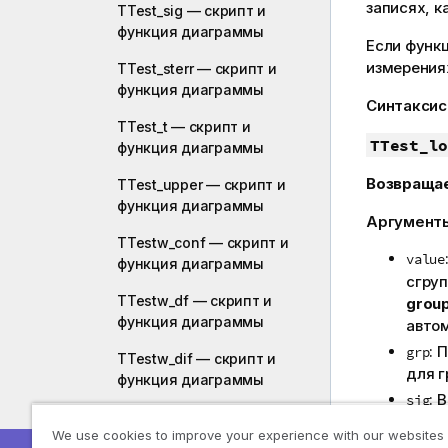
записях, к
TTest_sig — скрипт и
функция диаграммы
Если функ
измерения
TTest_sterr — скрипт и
функция диаграммы
Синтаксис
TTest_t — скрипт и
TTest_lo
функция диаграммы
Возвраща
TTest_upper — скрипт и
функция диаграммы
Аргумент
TTestw_conf — скрипт и
value
функция диаграммы
сгруп
TTestw_df — скрипт и
grou
функция диаграммы
авто
: 
grp
TTestw_dif — скрипт и
для г
функция диаграммы
: 
sig
TTestw_lower — скрипт и
знач
We use cookies to improve your experience with our websites
функция диаграммы
дове