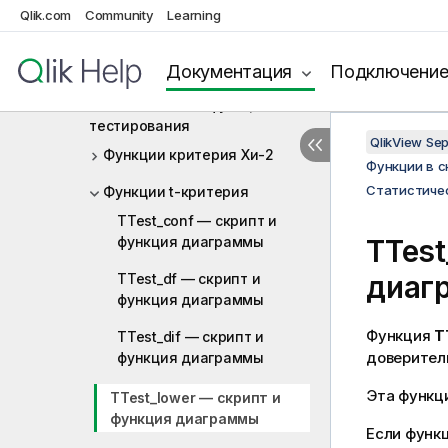
агрегирования
Qlik.com
Community
Learning
Функции статистического
агрегирования
Документация
Подключени
Статистические функции
тестирования
QlikView Se
Функции критерия Хи-2
Функции в 
Статистиче
Функции t-критерия
TTest_conf — скрипт и
функция диаграммы
TTest
диаг
TTest_df — скрипт и
функция диаграммы
Функция
T
TTest_dif — скрипт и
доверитель
функция диаграммы
Эта функц
TTest_lower — скрипт и
функция диаграммы
Если функц