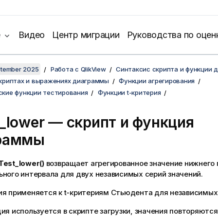
е
Видео
Центр миграции
Руководства по оцен
ptember 2025
Работа с QlikView
Синтаксис скрипта и функции 
скриптах и выражениях диаграммы
Функции агрегирования
ские функции тестирования
Функции t-критерия
_lower
— скрипт и функция
раммы
Test_lower()
возвращает агрегированное значение нижнего
ного интервала для двух независимых серий значений.
ия применяется к t-критериям Стьюдента для независимых
ия используется в скрипте загрузки, значения повторяются