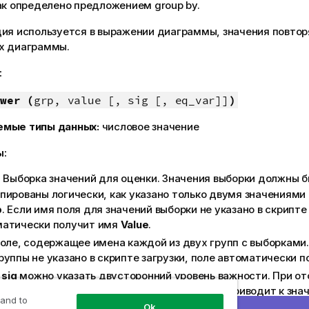
ак определено предложением group by.
ция используется в выражении диаграммы, значения повтор
х диаграммы.
:
wer (
grp, value [, sig [, eq_var]]
)
емые типы данных:
числовое значение
ы:
: Выборка значений для оценки. Значения выборки должны 
пированы логически, как указано только двумя значениями
p
. Если имя поля для значений выборки не указано в скрипте 
матически получит имя
Value
.
Поле, содержащее имена каждой из двух групп с выборками.
руппы не указано в скрипте загрузки, поле автоматически 
В
sig
можно указать двусторонний уровень важности. При от
ения
sig
устанавливается равным 0,025, что приводит к зна
 and to
рительного интервала 95%.
Ok