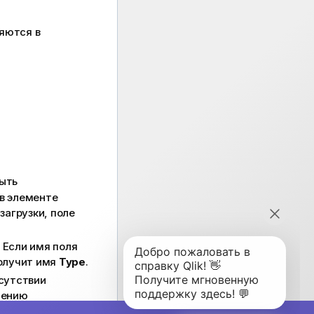
яются в
быть
 в элементе
загрузки, поле
 Если имя поля
получит имя
Type
.
сутствии
чению