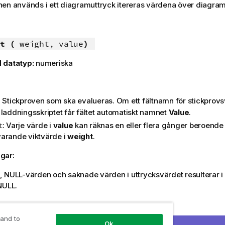
nen används i ett diagramuttryck itereras värdena över diagra
t (
weight, value
)
 datatyp:
numeriska
: Stickproven som ska evalueras. Om ett fältnamn för stickprovs
 laddningsskriptet får fältet automatiskt namnet
Value
.
: Varje värde i
value
kan räknas en eller flera gånger beroende 
t
arande viktvärde i
weight
.
gar:
,
NULL
-värden och saknade värden i uttrycksvärdet resulterar i 
NULL
.
 and to
 Weight, Value )
Ok