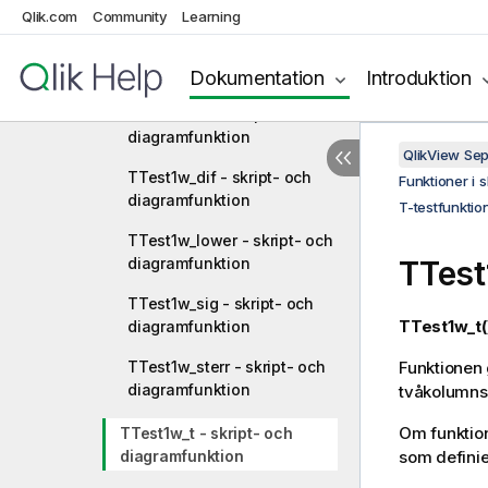
diagramfunktion
Qlik.com
Community
Learning
TTest1w_conf - skript- och
diagramfunktion
Dokumentation
Introduktion
TTest1w_df - skript- och
diagramfunktion
QlikView Se
TTest1w_dif - skript- och
Funktioner i 
diagramfunktion
T-testfunktio
TTest1w_lower - skript- och
diagramfunktion
TTest
TTest1w_sig - skript- och
TTest1w_t(
diagramfunktion
TTest1w_sterr - skript- och
Funktionen g
diagramfunktion
tvåkolumns
Om funktion
TTest1w_t - skript- och
diagramfunktion
som definie