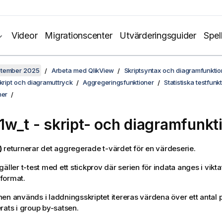
Videor
Migrationscenter
Utvärderingsguider
Spel
ptember 2025
Arbeta med QlikView
Skriptsyntax och diagramfunktio
skript och diagramuttryck
Aggregeringsfunktioner
Statistiska testfunk
ner
1w_t
- skript- och diagramfunkt
)
returnerar det aggregerade t-värdet för en värdeserie.
äller t-test med ett stickprov där serien för indata anges i vikta
format.
en används i laddningsskriptet itereras värdena över ett antal p
rats i group by-satsen.