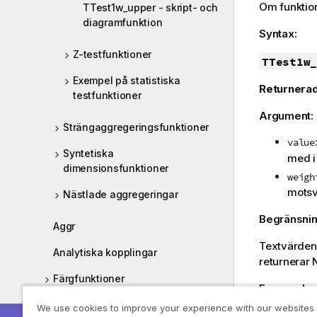
Om funktio
TTest1w_upper - skript- och
diagramfunktion
Syntax:
Z-testfunktioner
TTest1w_
Exempel på statistiska
Returnerad
testfunktioner
Argument:
Strängaggregeringsfunktioner
value
Syntetiska
med i
dimensionsfunktioner
weigh
motsv
Nästlade aggregeringar
Begränsnin
Aggr
Textvärden
Analytiska kopplingar
returnerar
Färgfunktioner
Exempel:
Villkorsfunktioner
We use cookies to improve your experience with our websites
TTest1w_t(