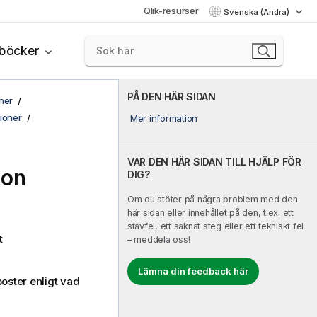
Qlik-resurser
Svenska (Ändra)
böcker
PÅ DEN HÄR SIDAN
ner
tioner
Mer information
VAR DEN HÄR SIDAN TILL HJÄLP FÖR
ion
DIG?
Om du stöter på några problem med den
här sidan eller innehållet på den, t.ex. ett
stavfel, ett saknat steg eller ett tekniskt fel
t
– meddela oss!
Lämna din feedback här
oster enligt vad