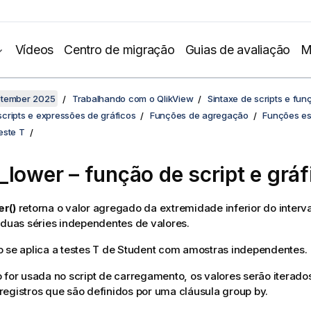
Vídeos
Centro de migração
Guias de avaliação
M
ptember 2025
Trabalhando com o QlikView
Sintaxe de scripts e fun
cripts e expressões de gráficos
Funções de agregação
Funções est
este T
_lower
– função de script e gráf
r()
retorna o valor agregado da extremidade inferior do interv
 duas séries independentes de valores.
 se aplica a testes T de Student com amostras independentes.
 for usada no script de carregamento, os valores serão itera
egistros que são definidos por uma cláusula group by.