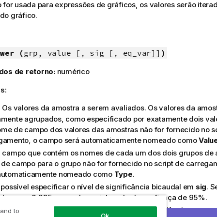
 for usada para expressões de gráficos, os valores serão iter
do gráfico.
wer (
grp, value [, sig [, eq_var]]
)
dos de retorno:
numérico
s:
: Os valores da amostra a serem avaliados. Os valores da amo
amente agrupados, como especificado por exatamente dois va
me de campo dos valores das amostras não for fornecido no sc
gamento, o campo será automaticamente nomeado como
Valu
O campo que contém os nomes de cada um dos dois grupos de 
de campo para o grupo não for fornecido no script de carreg
 automaticamente nomeado como
Type
.
É possível especificar o nível de significância bicaudal em
sig
. S
ido como 0,025, gerando um intervalo de confiança de 95%.
: Se
eq_var
for especificado como
False
(0), variâncias separ
r
 and to
Ok