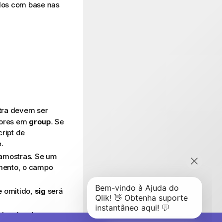
ados com base nas
stra devem ser
lores em
group
. Se
ript de
e
.
amostras. Se um
amento, o campo
e omitido,
sig
será
adas das duas