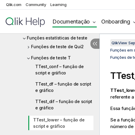
Funções de agregação
Qlik.com
Community
Learning
financeiras
Funções de agregação
Documentação
Onboarding
estatística
Funções estatísticas de teste
QlikView Se
Funções de teste de Qui2
Funções em s
Funções de t
Funções de teste T
TTest_conf – função de
script e gráfico
TTest
TTest_df – função de script
TTest_lowe
e gráfico
referente a
TTest_dif – função de script
e gráfico
Essa função
Se a função
TTest_lower – função de
script e gráfico
número de r