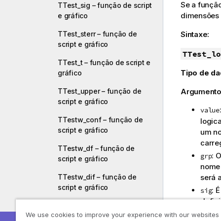
Se a função
TTest_sig – função de script
dimensões 
e gráfico
TTest_sterr – função de
Sintaxe:
script e gráfico
TTest_lo
TTest_t – função de script e
Tipo de da
gráfico
TTest_upper – função de
Argumento
script e gráfico
value
TTestw_conf – função de
logic
script e gráfico
um no
carre
TTestw_df – função de
: 
grp
script e gráfico
nome 
será
TTestw_dif – função de
script e gráfico
: 
sig
defin
TTestw_lower – função de
eq_va
We use cookies to improve your experience with our websites
script e gráfico