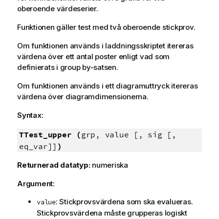
oberoende värdeserier.
Funktionen gäller test med två oberoende stickprov.
Om funktionen används i laddningsskriptet itereras
värdena över ett antal poster enligt vad som
definierats i group by-satsen.
Om funktionen används i ett diagramuttryck itereras
värdena över diagramdimensionerna.
Syntax:
TTest_upper (
grp, value [, sig [,
eq_var]]
)
Returnerad datatyp:
numeriska
Argument:
: Stickprovsvärdena som ska evalueras.
value
Stickprovsvärdena måste grupperas logiskt