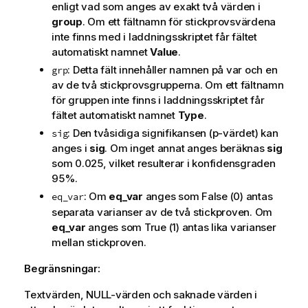
enligt vad som anges av exakt två värden i
group
. Om ett fältnamn för stickprovsvärdena
inte finns med i laddningsskriptet får fältet
automatiskt namnet
Value
.
: Detta fält innehåller namnen på var och en
grp
av de två stickprovsgrupperna. Om ett fältnamn
för gruppen inte finns i laddningsskriptet får
fältet automatiskt namnet
Type
.
: Den tvåsidiga signifikansen (p-värdet) kan
sig
anges i
sig
. Om inget annat anges beräknas
sig
som 0.025, vilket resulterar i konfidensgraden
95%.
: Om
eq_var
anges som
False
(0) antas
eq_var
separata varianser av de två stickproven. Om
eq_var
anges som
True
(1) antas lika varianser
mellan stickproven.
Begränsningar:
Textvärden,
NULL
-värden och saknade värden i