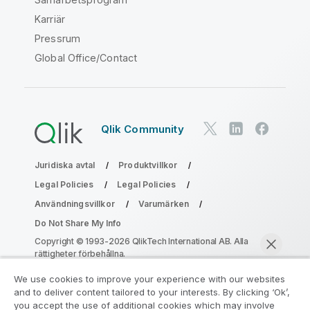
Karriär
Pressrum
Global Office/Contact
Qlik Community
Juridiska avtal
Produktvillkor
Legal Policies
Legal Policies
Användningsvillkor
Varumärken
Do Not Share My Info
Copyright © 1993-2026 QlikTech International AB. Alla
rättigheter förbehållna.
We use cookies to improve your experience with our websites
and to deliver content tailored to your interests. By clicking ‘Ok’,
Gå med i programmet Analytics
you accept the use of additional cookies which may involve