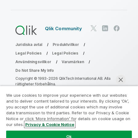
Qlik Community
Juridiska avtal
Produktvillkor
Legal Policies
Legal Policies
Användningsvillkor
Varumärken
Do Not Share My Info
Copyright © 1993-2026 QlikTech International AB. Alla
rättigheter förbehållna.
We use cookies to improve your experience with our websites
and to deliver content tailored to your interests. By clicking ‘Ok’,
Gå med i programmet Analytics
you accept the use of additional cookies which may involve
data transmission to third parties. Refer to our Privacy & Cookie
Modernization
Notice or click ‘More Information’ for details on cookie usage on
our sites.
Privacy & Cookie Notice
Modernisera utan att kompromissa med dina värdefulla
Chatta nu
QlikView-appar med programmet för
Ok