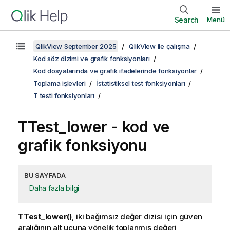
Search
Menü
QlikView September 2025
QlikView ile çalışma
Kod söz dizimi ve grafik fonksiyonları
Kod dosyalarında ve grafik ifadelerinde fonksiyonlar
Toplama işlevleri
İstatistiksel test fonksiyonları
T testi fonksiyonları
TTest_lower
- kod ve
grafik fonksiyonu
BU SAYFADA
Daha fazla bilgi
TTest_lower()
, iki bağımsız değer dizisi için güven
aralığının alt ucuna yönelik toplanmış değeri