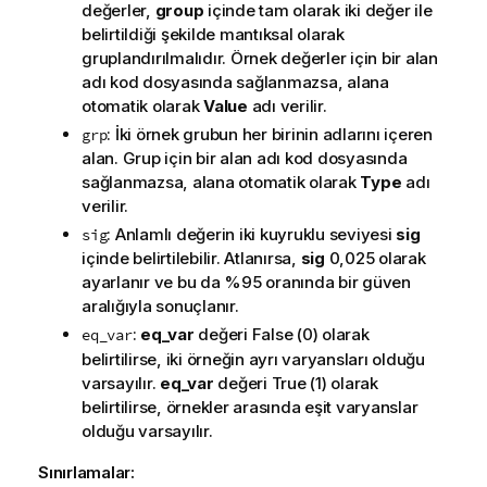
değerler,
group
içinde tam olarak iki değer ile
belirtildiği şekilde mantıksal olarak
gruplandırılmalıdır. Örnek değerler için bir alan
adı kod dosyasında sağlanmazsa, alana
otomatik olarak
Value
adı verilir.
: İki örnek grubun her birinin adlarını içeren
grp
alan. Grup için bir alan adı kod dosyasında
sağlanmazsa, alana otomatik olarak
Type
adı
verilir.
: Anlamlı değerin iki kuyruklu seviyesi
sig
sig
içinde belirtilebilir. Atlanırsa,
sig
0,025 olarak
ayarlanır ve bu da %95 oranında bir güven
aralığıyla sonuçlanır.
:
eq_var
değeri
False
(0) olarak
eq_var
belirtilirse, iki örneğin ayrı varyansları olduğu
varsayılır.
eq_var
değeri
True
(1) olarak
belirtilirse, örnekler arasında eşit varyanslar
olduğu varsayılır.
Sınırlamalar: