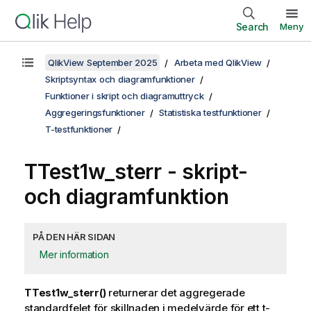
Search
Meny
QlikView September 2025
Arbeta med QlikView
Skriptsyntax och diagramfunktioner
Funktioner i skript och diagramuttryck
Aggregeringsfunktioner
Statistiska testfunktioner
T-testfunktioner
TTest1w_sterr
- skript-
och diagramfunktion
PÅ DEN HÄR SIDAN
Mer information
TTest1w_sterr()
returnerar det aggregerade
standardfelet för skillnaden i medelvärde för ett t-