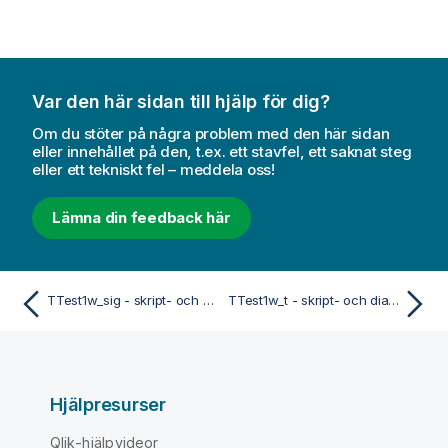
Var den här sidan till hjälp för dig?
Om du stöter på några problem med den här sidan
eller innehållet på den, t.ex. ett stavfel, ett saknat steg
eller ett tekniskt fel – meddela oss!
Lämna din feedback här
TTest1w_sig - skript- och diagramfunktion
TTest1w_t - skript- och diagramfunktion
Hjälpresurser
Qlik-hjälpvideor