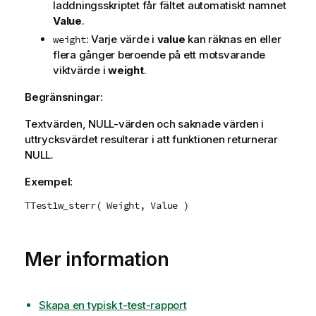
laddningsskriptet får fältet automatiskt namnet
Value
.
: Varje värde i
value
kan räknas en eller
weight
flera gånger beroende på ett motsvarande
viktvärde i
weight
.
Begränsningar:
Textvärden,
NULL
-värden och saknade värden i
uttrycksvärdet resulterar i att funktionen returnerar
NULL
.
Exempel:
TTest1w_sterr( Weight, Value )
Mer information
Skapa en typisk t-test-rapport