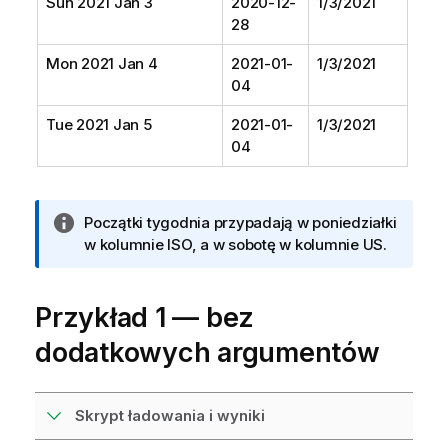
Sun 2021 Jan 3
2020-12-
1/3/2021
28
Mon 2021 Jan 4
2021-01-
1/3/2021
04
Tue 2021 Jan 5
2021-01-
1/3/2021
04
I
Początki tygodnia przypadają w poniedziałki
n
w kolumnie ISO, a w sobotę w kolumnie US.
f
o
Przykład 1 — bez
r
m
dodatkowych argumentów
a
c
j
Skrypt ładowania i wyniki
a