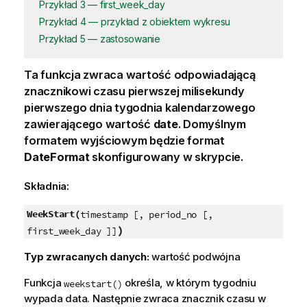
Przykład 3 — first_week_day
Przykład 4 — przykład z obiektem wykresu
Przykład 5 — zastosowanie
Ta funkcja zwraca wartość odpowiadającą
znacznikowi czasu pierwszej milisekundy
pierwszego dnia tygodnia kalendarzowego
zawierającego wartość
date
. Domyślnym
formatem wyjściowym będzie format
DateFormat
skonfigurowany w skrypcie.
Składnia:
WeekStart(
timestamp [, period_no [,
)
first_week_day ]]
Typ zwracanych danych:
wartość podwójna
Funkcja
określa, w którym tygodniu
weekstart()
wypada data. Następnie zwraca znacznik czasu w