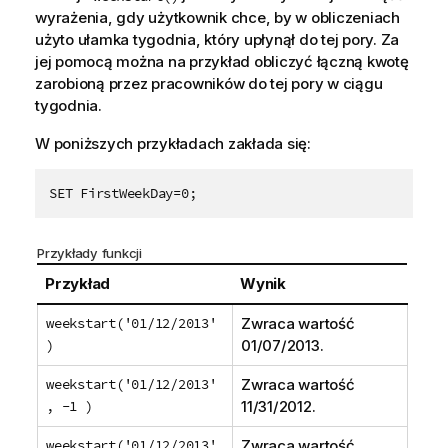
wyrażenia, gdy użytkownik chce, by w obliczeniach
użyto ułamka tygodnia, który upłynął do tej pory. Za
jej pomocą można na przykład obliczyć łączną kwotę
zarobioną przez pracowników do tej pory w ciągu
tygodnia.
W poniższych przykładach zakłada się:
SET FirstWeekDay=0;
Przykłady funkcji
Przykład
Wynik
weekstart('01/12/2013'
Zwraca wartość
)
01/07/2013
.
weekstart('01/12/2013'
Zwraca wartość
, -1 )
11/31/2012
.
weekstart('01/12/2013'
Zwraca wartość