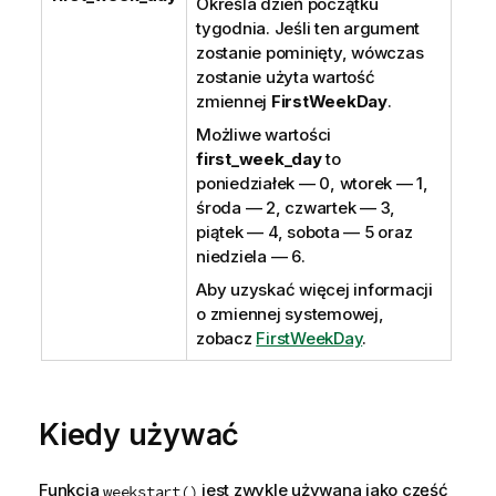
Określa dzień początku
tygodnia. Jeśli ten argument
zostanie pominięty, wówczas
zostanie użyta wartość
zmiennej
FirstWeekDay
.
Możliwe wartości
first_week_day
to
poniedziałek — 0, wtorek — 1,
środa — 2, czwartek — 3,
piątek — 4, sobota — 5 oraz
niedziela — 6.
Aby uzyskać więcej informacji
o zmiennej systemowej,
zobacz
FirstWeekDay
.
Kiedy używać
Funkcja
jest zwykle używana jako część
weekstart()