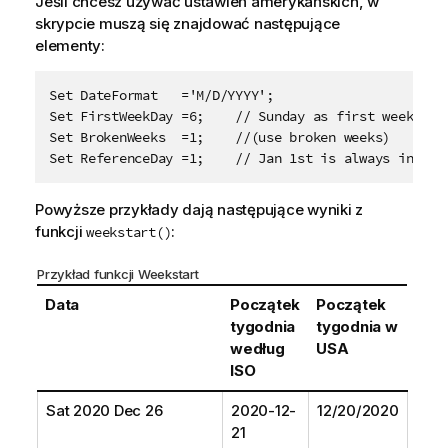
Jeśli chcesz używać ustawień amerykańskich, w
skrypcie muszą się znajdować następujące
elementy:
Set DateFormat   ='M/D/YYYY';

Set FirstWeekDay =6;    // Sunday as first week day

Set BrokenWeeks  =1;    //(use broken weeks)

Set ReferenceDay =1;    // Jan 1st is always in wee
Powyższe przykłady dają następujące wyniki z
funkcji
:
weekstart()
Przykład funkcji Weekstart
Data
Początek
Początek
tygodnia
tygodnia w
według
USA
ISO
Sat 2020 Dec 26
2020-12-
12/20/2020
21