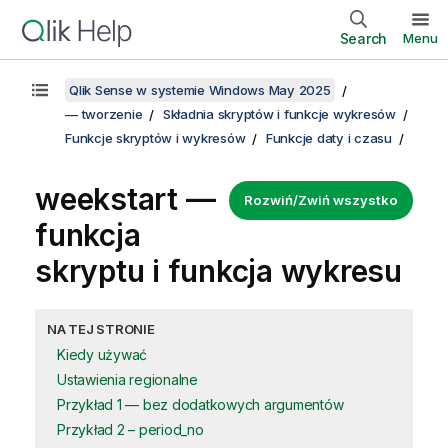
Search
Menu
Qlik Sense w systemie Windows May 2025
— tworzenie
Składnia skryptów i funkcje wykresów
Funkcje skryptów i wykresów
Funkcje daty i czasu
weekstart —
Rozwiń/Zwiń wszystko
funkcja
skryptu i funkcja wykresu
NA TEJ STRONIE
Kiedy używać
Ustawienia regionalne
Przykład 1 — bez dodatkowych argumentów
Przykład 2 – period_no