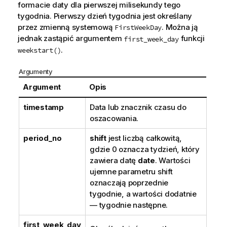
formacie daty dla pierwszej milisekundy tego
tygodnia. Pierwszy dzień tygodnia jest określany
przez zmienną systemową
. Można ją
FirstWeekDay
jednak zastąpić argumentem
funkcji
first_week_day
.
weekstart()
Argumenty
Argument
Opis
timestamp
Data lub znacznik czasu do
oszacowania.
period_no
shift
jest liczbą całkowitą,
gdzie 0 oznacza tydzień, który
zawiera datę
date
. Wartości
ujemne parametru shift
oznaczają poprzednie
tygodnie, a wartości dodatnie
— tygodnie następne.
first_week_day