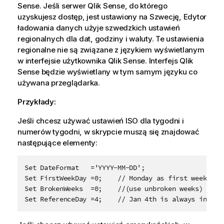
Sense
. Jeśli serwer
Qlik Sense
, do którego
uzyskujesz dostęp, jest ustawiony na Szwecję, Edytor
ładowania danych użyje szwedzkich ustawień
regionalnych dla dat, godziny i waluty. Te ustawienia
regionalne nie są związane z językiem wyświetlanym
w interfejsie użytkownika
Qlik Sense
. Interfejs
Qlik
Sense
będzie wyświetlany w tym samym języku co
używana przeglądarka.
Przykłady:
Jeśli chcesz używać ustawień ISO dla tygodni i
numerów tygodni, w skrypcie muszą się znajdować
następujące elementy:
Set DateFormat   ='YYYY-MM-DD'; 

Set FirstWeekDay =0;    // Monday as first week day

Set BrokenWeeks  =0;    //(use unbroken weeks)

Set ReferenceDay =4;    // Jan 4th is always in wee