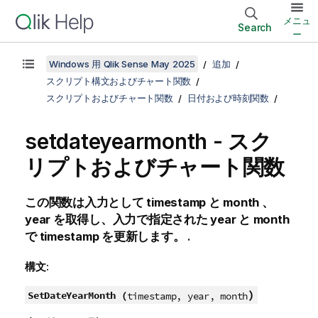
メニュ
Search
ー
Windows 用 Qlik Sense May 2025
追加
スクリプト構文およびチャート関数
スクリプトおよびチャート関数
日付および時刻関数
setdateyearmonth - スク
リプトおよびチャート関数
この関数は入力として
timestamp
と
month
、
year
を取得し、入力で指定された
year
と
month
で
timestamp
を更新します。 .
構文:
)
SetDateYearMonth (
timestamp, year, month