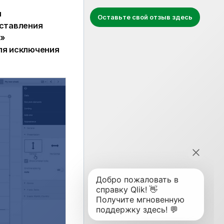
и
Оставьте свой отзыв здесь
дставления
ы»
ля исключения