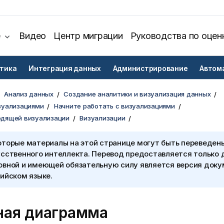
е
Видео
Центр миграции
Руководства по оцен
тика
Интеграция данных
Администрирование
Автом
Анализ данных
Создание аналитики и визуализация данных
зуализациями
Начните работать с визуализациями
одящей визуализации
Визуализации
оторые материалы на этой странице могут быть переведен
сственного интеллекта. Перевод предоставляется только 
овной и имеющей обязательную силу является версия доку
ийском языке.
ная диаграмма