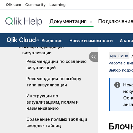
Qlik.com
Community
Learning
Создание визуализаций с
помощью Инструмент
«Наблюдения»
Документация
Подключени
Начните работать с
визуализациями
Qlik Cloud
Введение
Новые возможности
Анали
®
Выбор подходящей
визуализации
Qlik Cloud
Рекомендации по созданию
Работа с ви
визуализаций
Выбор подх
Рекомендации по выбору
Нек
типа визуализации
иску
Инструкции по
Осн
визуализациям, полям и
англ
наименованию
Сравнение прямых таблиц и
Блоч
сводных таблиц