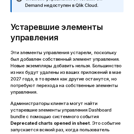
р
Demand
недоступен в
Qlik Cloud
.
и
м
Устаревшие элементы
е
ч
управления
а
н
и
Эти элементы управления устарели, поскольку
е
был добавлен собственный элемент управления.
к
Новые экземпляры добавить нельзя. Большинство
и
из них будут удалены из ваших приложений в мае
н
2027 года, в то время как другие останутся, но
ф
потребуют перехода на собственные элементы
о
управления.
р
Администраторы клиента могут найти
м
устаревшие элементы управления
Dashboard
а
bundle
с помощью системного события
ц
Deprecated charts opened in sheet
. Это событие
и
запускается всякий раз, когда пользователь
и