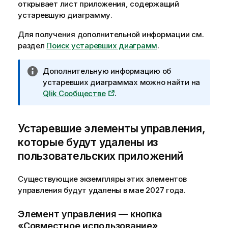
открывает лист приложения, содержащий
устаревшую диаграмму.
Для получения дополнительной информации см.
раздел
Поиск устаревших диаграмм
.
П
Дополнительную информацию об
р
устаревших диаграммах можно найти на
и
Qlik
Сообществе
.
м
е
Устаревшие элементы управления,
ч
а
которые будут удалены из
н
пользовательских приложений
и
е
Существующие экземпляры этих элементов
к
управления будут удалены в мае 2027 года.
и
н
Элемент управления — кнопка
ф
«Совместное использование»
о