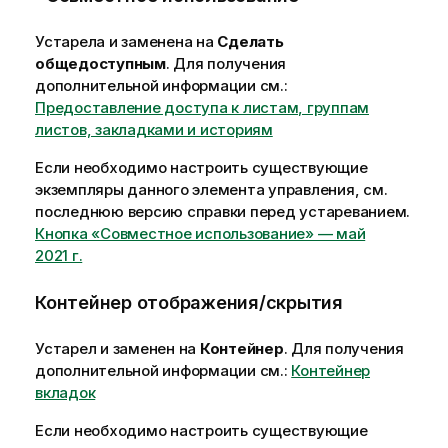
р
Устарела и заменена на
Сделать
м
общедоступным
. Для получения
а
дополнительной информации см.:
ц
Предоставление доступа к листам, группам
и
листов, закладками и историям
и
Если необходимо настроить существующие
экземпляры данного элемента управления, см.
последнюю версию справки перед устареванием.
Кнопка «Совместное использование» — май
2021 г.
Контейнер отображения/скрытия
Устарел и заменен на
Контейнер
.
Для получения
дополнительной информации см.:
Контейнер
вкладок
Если необходимо настроить существующие