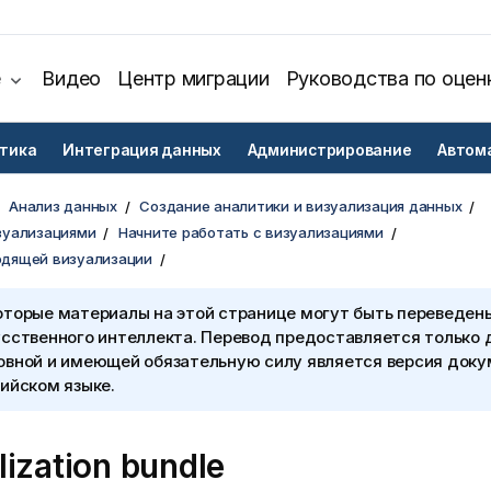
е
Видео
Центр миграции
Руководства по оцен
тика
Интеграция данных
Администрирование
Автом
Анализ данных
Создание аналитики и визуализация данных
зуализациями
Начните работать с визуализациями
одящей визуализации
оторые материалы на этой странице могут быть переведен
сственного интеллекта. Перевод предоставляется только 
овной и имеющей обязательную силу является версия доку
ийском языке.
lization bundle