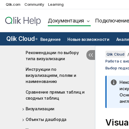
Qlik.com
Community
Learning
Начните работать с
визуализациями
Документация
Подключени
Выбор подходящей
визуализации
Рекомендации по созданию
Qlik Cloud
Введение
Новые возможности
Анали
®
визуализаций
Рекомендации по выбору
Qlik Cloud
типа визуализации
Работа с ви
Выбор подх
Инструкции по
визуализациям, полям и
наименованию
Нек
иску
Сравнение прямых таблиц и
Осн
сводных таблиц
англ
Визуализации
Объекты дашборда
Visua