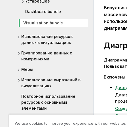
Устаревшее
Визуализ
Dashboard bundle
массивов
использо
Visualization bundle
диаграм
Использование ресурсов
данных в визуализациях
Диаг
Группирование данных с
измерениями
Диаграм
Пользоват
Меры
Включены 
Использование выражений в
визуализациях
Диаг
Диагр
Повторное использование
проце
ресурсов с основными
Созд
элементами
Сетч
Использование скриптов на
Диагр
We use cookies to improve your experience with our websites
уровне диаграммы в