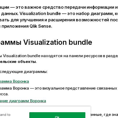
ации — это важное средство передачи информации и
 данных.
Visualization bundle
— это набор диаграмм, 
вать для улучшения и расширения возможностей по
м
приложения
Qlik Sense
.
раммы
Visualization bundle
мы
Visualization bundle
находятся на панели ресурсов в разде
ельские объекты
.
следующие диаграммы:
рамма Воронка
амма Воронка — это визуальное представление связанных 
сса.
ание диаграмм Воронка
атая диаграмма
амма, которая отображает сравнительные данные, где зн
 and to
Ok