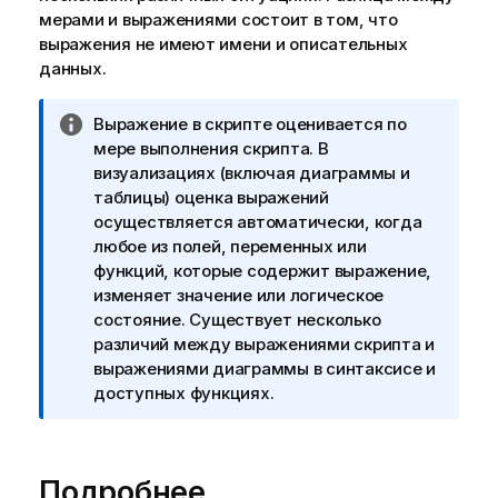
мерами и выражениями состоит в том, что
выражения не имеют имени и описательных
данных.
П
Выражение в скрипте оценивается по
р
мере выполнения скрипта. В
и
визуализациях (включая диаграммы и
м
таблицы) оценка выражений
е
осуществляется автоматически, когда
ч
любое из полей,
переменных
или
а
функций, которые содержит выражение,
н
изменяет значение или логическое
и
состояние. Существует несколько
е
различий между выражениями скрипта и
к
выражениями диаграммы в синтаксисе и
и
доступных функциях.
н
ф
о
Подробнее
р