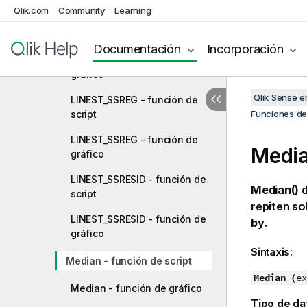
Qlik.com
Community
Learning
LINEST_SEY - función de
script
Documentación
Incorporación
LINEST_SEY - función de
gráfico
Qlik Sense 
LINEST_SSREG - función de
script
Funciones de 
LINEST_SSREG - función de
Media
gráfico
LINEST_SSRESID - función de
Median()
d
script
repiten so
LINEST_SSRESID - función de
by
.
gráfico
Sintaxis:
Median - función de script
Median (
ex
Median - función de gráfico
Tipo de da