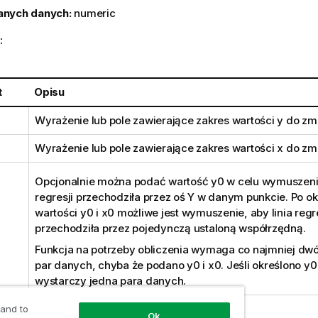
anych danych:
numeric
:
t
Opisu
Wyrażenie lub pole zawierające zakres wartości
y
do zmi
Wyrażenie lub pole zawierające zakres wartości
x
do zmi
Opcjonalnie można podać wartość
y0
w celu wymuszenia
regresji przechodziła przez oś Y w danym punkcie. Po ok
wartości
y0
i
x0
możliwe jest wymuszenie, aby linia regre
przechodziła przez pojedynczą ustaloną współrzędną.
Funkcja na potrzeby obliczenia wymaga co najmniej d
par danych, chyba że podano
y0
i
x0
. Jeśli określono
y0
wystarczy jedna para danych.
 and to
Ok