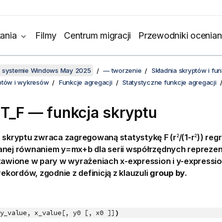
ania
Filmy
Centrum migracji
Przewodniki ocenian
w systemie Windows May 2025
— tworzenie
Składnia skryptów i f
ptów i wykresów
Funkcje agregacji
Statystyczne funkcje agregacji
T_F — funkcja skryptu
a skryptu zwraca zagregowaną statystykę
F
(
r
/(1-r
)
) regr
2
2
anej równaniem
y=mx+b
dla serii współrzędnych reprez
stawione w pary w wyrażeniach
x-expression
i
y-expressi
 rekordów, zgodnie z definicją z klauzuli
group by
.
y_value, x_value[, y0 [, x0 ]]
)