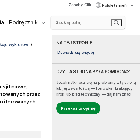
Zasoby Qlik
Polski (Zmień)
ia
Podręczniki
NA TEJ STRONIE
unkcje wykresów
Dowiedz się więcej
CZY TA STRONA BYŁA POMOCNA?
Jeżeli natkniesz się na problemy z tą stroną
esji liniowej
lub jej zawartością — literówkę, brakujący
entowanych przez
krok lub błąd techniczny — daj nam znać!
on
iterowanych
Przekaż tu opinię