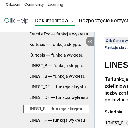
Fractile — funkcja skryptu
Qlik.com
Community
Learning
Fractile — funkcja wykresu
Dokumentacja
Rozpoczęcie korzyst
FractileExc — funkcja skryptu
FractileExc — funkcja wykresu
Qlik Sense 
Kurtosis — funkcja skryptu
Funkcje skry
Kurtosis — funkcja wykresu
LINES
LINEST_B — funkcja skryptu
LINEST_B — funkcja wykresu
Ta funkcj
zdefiniow
LINEST_DF — funkcja skryptu
liczby ze
LINEST_DF — funkcja wykresu
po liczbie
LINEST_F — funkcja skryptu
Składnia:
LINEST_F — funkcja wykresu
LINEST_F (