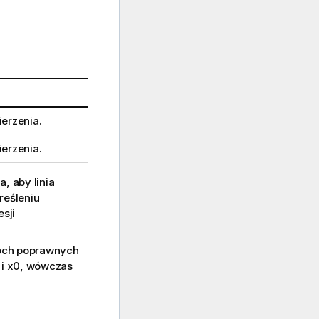
erzenia.
erzenia.
, aby linia
reśleniu
sji
wóch poprawnych
i
x0
, wówczas