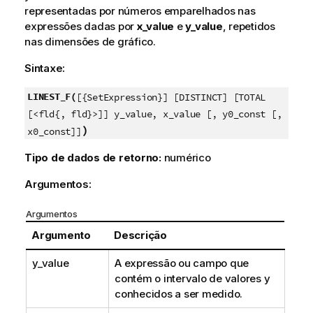
representadas por números emparelhados nas
expressões dadas por
x_value
e
y_value
, repetidos
nas dimensões de gráfico.
Sintaxe:
LINEST_F(
[{SetExpression}] [DISTINCT] [TOTAL
[<fld{, fld}>]] y_value, x_value [, y0_const [,
)
x0_const]]
Tipo de dados de retorno:
numérico
Argumentos:
Argumentos
Argumento
Descrição
y_value
A expressão ou campo que
contém o intervalo de valores
y
conhecidos a ser medido.