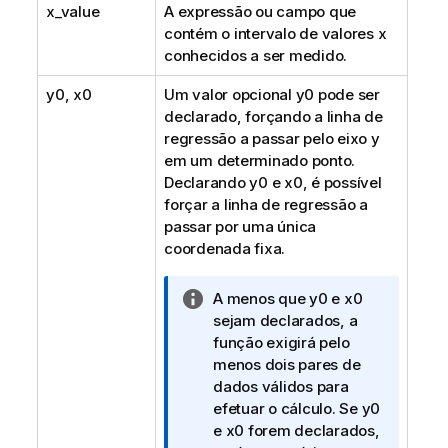
x_value
A expressão ou campo que
contém o intervalo de valores
x
conhecidos a ser medido.
y0
,
x0
Um valor opcional
y0
pode ser
declarado, forçando a linha de
regressão a passar pelo eixo y
em um determinado ponto.
Declarando
y0
e
x0
, é possível
forçar a linha de regressão a
passar por uma única
coordenada fixa.
N
A menos que
y0
e
x0
o
sejam declarados, a
t
função exigirá pelo
a
menos dois pares de
i
dados válidos para
n
efetuar o cálculo. Se
y0
f
e
x0
forem declarados,