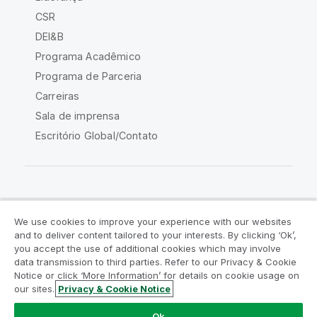
CSR
DEI&B
Programa Acadêmico
Programa de Parceria
Carreiras
Sala de imprensa
Escritório Global/Contato
Comunidade Qlik
We use cookies to improve your experience with our websites
and to deliver content tailored to your interests. By clicking ‘Ok’,
Acordos legais
Termos do produto
you accept the use of additional cookies which may involve
data transmission to third parties. Refer to our Privacy & Cookie
Legal Policies
Políticas Legais
Notice or click ‘More Information’ for details on cookie usage on
Termos de uso
Marcas comerciais
our sites.
Privacy & Cookie Notice
Do Not Share My Info
Ok