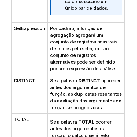
o
será necessário um
r
único par de dados.
m
a
SetExpression
Por padrão, a função de
t
agregação agregará um
i
conjunto de registros possíveis
v
definidos pela seleção. Um
a
conjunto de registros
alternativos pode ser definido
por uma expressão de análise.
DISTINCT
Se a palavra
DISTINCT
aparecer
antes dos argumentos de
função, as duplicatas resultantes
da avaliação dos argumentos de
função serão ignoradas.
TOTAL
Se a palavra
TOTAL
ocorrer
antes dos argumentos da
função, o cálculo será feito