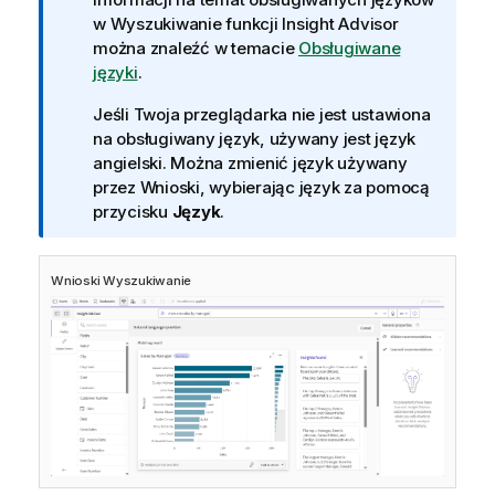
o
w
Wyszukiwanie funkcji Insight Advisor
r
można znaleźć w temacie
Obsługiwane
m
języki
.
a
Jeśli Twoja przeglądarka nie jest ustawiona
c
na obsługiwany język, używany jest język
j
angielski. Można zmienić język używany
a
przez
Wnioski
, wybierając język za pomocą
przycisku
Język
.
Wnioski
Wyszukiwanie