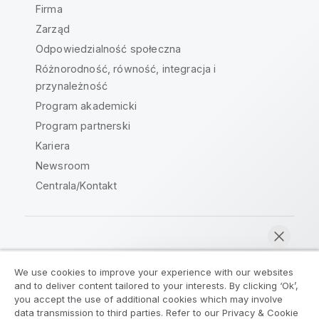
Firma
Zarząd
Odpowiedzialność społeczna
Różnorodność, równość, integracja i
przynależność
Program akademicki
Program partnerski
Kariera
Newsroom
Centrala/Kontakt
Społeczność Qlik
We use cookies to improve your experience with our websites
and to deliver content tailored to your interests. By clicking ‘Ok’,
Umowy prawne
Warunki produktu
you accept the use of additional cookies which may involve
data transmission to third parties. Refer to our Privacy & Cookie
Legal Policies
Legal Policies