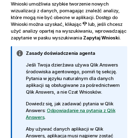
Wnioski
umożliwia szybkie tworzenie nowych
wizualizacji z danych, pomagając znaleźć analizy,
które mogą nie być obecne w aplikacji.
Dostęp do
Wnioski
można uzyskać, klikając
lub, jeśli chcesz
użyć analizy opartej na wyszukiwaniu, wprowadzając
zapytanie w pasku wyszukiwania
Zapytaj
Wnioski
.
I
Zasady doświadczenia agenta
n
Jeśli Twoja dzierżawa używa
Qlik Answers
f
środowiska agentowego, pomiń tę sekcję.
o
Pytania w języku naturalnym dla danych
r
aplikacji są obsługiwane za pośrednictwem
m
Qlik Answers
, a nie
Czat Wniosków
.
a
c
Dowiedz się, jak zadawać pytania w
Qlik
j
Answers
:
Odpowiadanie na pytania z
Qlik
a
Answers
.
Aby używać danych aplikacji w
Qlik
Answers
, aplikacja musi najpierw zostać