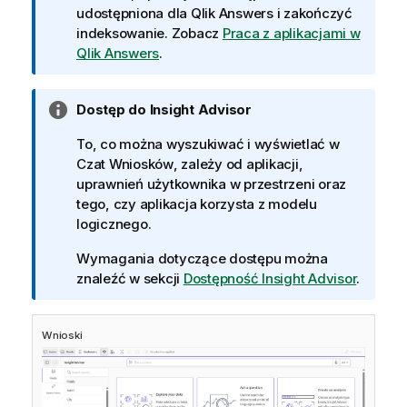
udostępniona dla
Qlik Answers
i zakończyć
indeksowanie. Zobacz
Praca z aplikacjami w
Qlik Answers
.
I
Dostęp do Insight Advisor
n
To, co można wyszukiwać i wyświetlać w
f
Czat Wniosków
, zależy od aplikacji,
o
uprawnień użytkownika w przestrzeni oraz
r
tego, czy aplikacja korzysta z modelu
m
logicznego.
a
c
Wymagania dotyczące dostępu można
j
znaleźć w sekcji
Dostępność Insight Advisor
.
a
Wnioski