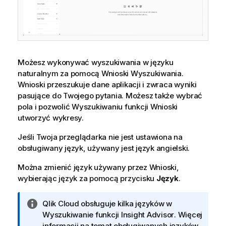
Możesz wykonywać wyszukiwania w języku
naturalnym za pomocą
Wnioski
Wyszukiwania.
Wnioski
przeszukuje dane aplikacji i zwraca wyniki
pasujące do Twojego pytania. Możesz także wybrać
pola i pozwolić Wyszukiwaniu funkcji
Wnioski
utworzyć wykresy.
Jeśli Twoja przeglądarka nie jest ustawiona na
obsługiwany język, używany jest język angielski.
Można zmienić język używany przez
Wnioski
,
wybierając język za pomocą przycisku
Język
.
I
Qlik Cloud
obsługuje kilka języków w
n
Wyszukiwanie funkcji Insight Advisor
. Więcej
f
informacji na temat obsługiwanych języków