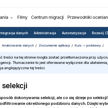
ania
Filmy
Centrum migracji
Przewodniki ocenian
Integracja danych
Administracja
Automatyzacje
Rozwój
Analizowanie danych
Zrozumienie aplikacji
Kurs — podstawy
ć treści na tej stronie mogła zostać przetłumaczona przy użyciu
ligencji. Tłumaczenie to jest oferowane wyłącznie dla ułatwienia
ja anglojęzyczna tej treści.
 selekcji
sposób dokonywania selekcji, ale co się dzieje po selekcj
odfiltrowanie określonego podzbioru danych. Dzięki w