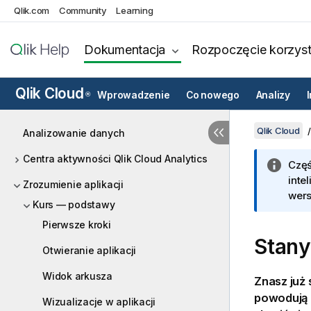
Qlik.com
Community
Learning
Dokumentacja
Rozpoczęcie korzyst
Qlik Cloud
Wprowadzenie
Co nowego
Analizy
®
Qlik Cloud
Analizowanie danych
Centra aktywności Qlik Cloud Analytics
Częś
inte
Zrozumienie aplikacji
wers
Kurs — podstawy
Pierwsze kroki
Stany
Otwieranie aplikacji
Widok arkusza
Znasz już 
powodują 
Wizualizacje w aplikacji