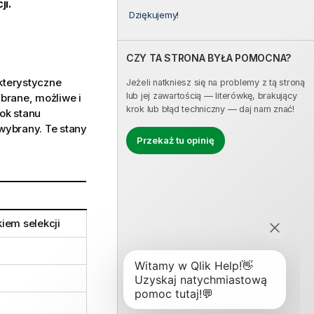
i.
Dziękujemy!
CZY TA STRONA BYŁA POMOCNA?
akterystyczne
Jeżeli natkniesz się na problemy z tą stroną
lub jej zawartością — literówkę, brakujący
ybrane, możliwe i
krok lub błąd techniczny — daj nam znać!
ok stanu
wybrany. Te stany
Przekaż tu opinię
iem selekcji