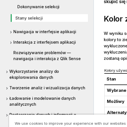
skupić się
Dokonywanie selekcji
Kolor 
Stany selekcji
Nawigacja w interfejsie aplikacji
W wyniku se
kolory to z
Interakcja z interfejsem aplikacji
wykluczone.
wykluczenia
Rozwiązywanie problemów —
zostaną opi
nawigacja i interakcja z Qlik Sense
Kolory używ
Wykorzystanie analizy do
eksplorowania danych
Stan
Tworzenie analiz i wizualizacja danych
Wybrane
Ładowanie i modelowanie danych
Możliwy
analitycznych
Alternat
Dostarczanie danych i informacji o
pochodzeniu danych do analityki
Wyklucz
We use cookies to improve your experience with our websites