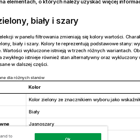
 na elementach, o których należy uzyskać więcej informacj
zielony, biały i szary
lekcji w panelu filtrowania zmieniają się kolory wartości. Char
ielony, biały i szary. Kolory te reprezentują podstawowe stany: w
 Wartości wykluczone istnieją w trzech różnych wariantach. Ob
 zwykłego istnieje również stan alternatywny oraz wykluczony 
sane w dalszej części.
ane dla różnych stanów
Kolor
Kolor zielony ze znacznikiem wyboru jako wskaźnik
Biały
ywne
Jasnoszary
one
Ciemnoszary
 and to
Ok