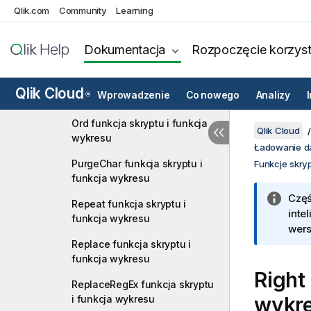
LTrim funkcja skryptu i
Qlik.com
Community
Learning
funkcja wykresu
MatchRegEx funkcja skryptu i
Dokumentacja
Rozpoczęcie korzyst
funkcja wykresu
Mid funkcja skryptu i funkcja
Qlik Cloud
Wprowadzenie
Co nowego
Analizy
®
wykresu
Ord funkcja skryptu i funkcja
Qlik Cloud
wykresu
Ładowanie d
PurgeChar funkcja skryptu i
Funkcje skry
funkcja wykresu
Częś
Repeat funkcja skryptu i
inte
funkcja wykresu
wers
Replace funkcja skryptu i
funkcja wykresu
Right
ReplaceRegEx funkcja skryptu
wykr
i funkcja wykresu