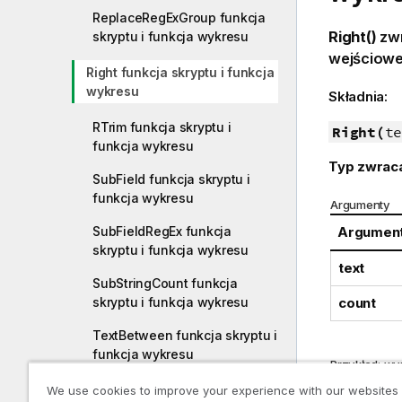
ReplaceRegExGroup funkcja
Right()
zwr
skryptu i funkcja wykresu
wejścioweg
Right funkcja skryptu i funkcja
wykresu
Składnia:
RTrim funkcja skryptu i
Right(
te
funkcja wykresu
Typ zwrac
SubField funkcja skryptu i
funkcja wykresu
Argumenty
SubFieldRegEx funkcja
Argumen
skryptu i funkcja wykresu
text
SubStringCount funkcja
skryptu i funkcja wykresu
count
TextBetween funkcja skryptu i
funkcja wykresu
Przykład: wy
Trim funkcja skryptu i funkcja
We use cookies to improve your experience with our websites
Przykład