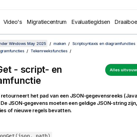
Video's
Migratiecentrum
Evaluatiegidsen
Draaibo
onder Windows May 2025
maken
Scriptsyntaxis en diagramfuncties
agramfuncties
Tekenreeksfuncties
et - script- en
Alles uitvo
amfunctie
retourneert het pad van een JSON-gegevensreeks (Java
. De JSON-gegevens moeten een geldige JSON-string zijn
ies of nieuwe regels bevatten.
onGet(json, path)