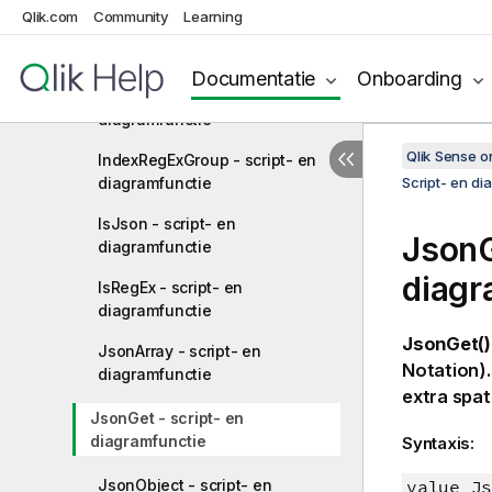
Qlik.com
Community
Learning
Index - script- en
diagramfunctie
Documentatie
Onboarding
IndexRegEx - script- en
diagramfunctie
Qlik Sense 
IndexRegExGroup - script- en
diagramfunctie
Script- en di
IsJson - script- en
JsonG
diagramfunctie
diagr
IsRegEx - script- en
diagramfunctie
JsonGet()
JsonArray - script- en
Notation)
diagramfunctie
extra spat
JsonGet - script- en
diagramfunctie
Syntaxis:
JsonObject - script- en
value Js