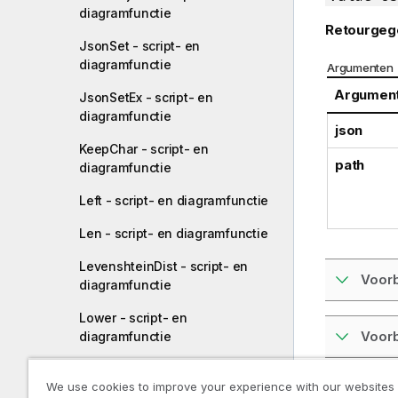
diagramfunctie
Retourgeg
JsonSet - script- en
diagramfunctie
Argumenten
Argumen
JsonSetEx - script- en
diagramfunctie
json
KeepChar - script- en
path
diagramfunctie
Left - script- en diagramfunctie
Len - script- en diagramfunctie
LevenshteinDist - script- en
Voorb
diagramfunctie
Lower - script- en
Voorb
diagramfunctie
LTrim - script- en
Zie ook:
We use cookies to improve your experience with our websites
diagramfunctie