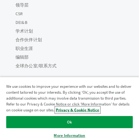
领导层
CSR
DEI&B
学术计划
合作伙伴计划
职业生涯
编辑部
全球办公室/联系方式
We use cookies to improve your experience with our websites and to deliver
content tailored to your interests. By clicking ‘Ok’, you accept the use of
Qlik 社区
additional cookies which may involve data transmission to third parties.
Refer to our Privacy & Cookie Notice or click ‘More Information’ for details
on cookie usage on our sites.
Privacy & Cookie Notice
法律协议
产品条款
Legal Policies
法律条规
Ok
使用条款
商标
Do Not Share My Info
版权所有 © 1993-2026 QlikTech International AB。保留所有权利。
More Information