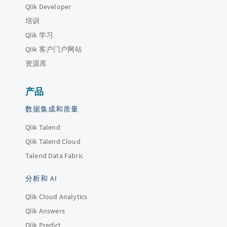
Qlik Developer
培训
Qlik 学习
Qlik 客户门户网站
资源库
产品
数据集成和质量
Qlik Talend
Qlik Talend Cloud
Talend Data Fabric
分析和 AI
Qlik Cloud Analytics
Qlik Answers
Qlik Predict