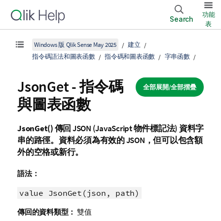
功能
Search
表
Windows 版 Qlik Sense May 2025
建立
指令碼語法和圖表函數
指令碼和圖表函數
字串函數
JsonGet - 指令碼
全部展開/全部摺疊
與圖表函數
JsonGet()
傳回 JSON (JavaScript 物件標記法) 資料字
串的路徑。資料必須為有效的 JSON，但可以包含額
外的空格或新行。
語法：
value JsonGet(json, path)
傳回的資料類型：
雙值