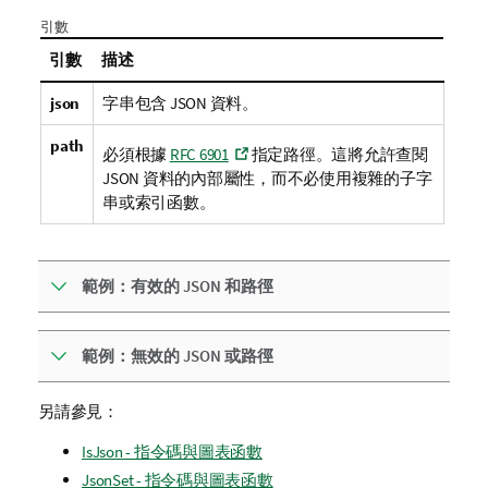
引數
引數
描述
json
字串包含 JSON 資料。
path
必須根據
RFC 6901
指定路徑。這將允許查閱
JSON 資料的內部屬性，而不必使用複雜的子字
串或索引函數。
範例：有效的 JSON 和路徑
範例：無效的 JSON 或路徑
另請參見：
IsJson - 指令碼與圖表函數
JsonSet - 指令碼與圖表函數