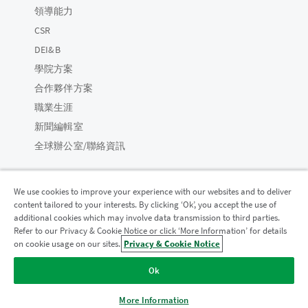
領導能力
CSR
DEI&B
學院方案
合作夥伴方案
職業生涯
新聞編輯室
全球辦公室/聯絡資訊
We use cookies to improve your experience with our websites and to deliver
content tailored to your interests. By clicking ‘Ok’, you accept the use of
Qlik 社群
additional cookies which may involve data transmission to third parties.
Refer to our Privacy & Cookie Notice or click ‘More Information’ for details
on cookie usage on our sites.
Privacy & Cookie Notice
法律合約
產品條款
Legal Policies
法律條規
Ok
使用條款
商標
Do Not Share My Info
© 1993-2026 QlikTech International AB。保留所有權利。
More Information