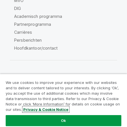
MVO
DIG
Academisch programma
Partnerprogramma
Carrières
Persberichten
Hoofdkantoor/contact
Qlik Community
We use cookies to improve your experience with our websites
and to deliver content tailored to your interests. By clicking ‘Ok’,
Juridische overeenkomsten
you accept the use of additional cookies which may involve
data transmission to third parties. Refer to our Privacy & Cookie
Productvoorwaarden
Legal Policies
Notice or click ‘More Information’ for details on cookie usage on
Legal Policies
Gebruiksvoorwaarden
our sites.
Privacy & Cookie Notice
Handelsmerken
Do Not Share My Info
Ok
Copyright © 1993-2026 QlikTech International AB. Alle