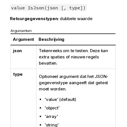
value IsJson(json [, type])
Retourgegevenstypen:
dubbele waarde
Argumenten
Argument
Beschrijving
json
Tekenreeks om te testen. Deze kan
extra spaties of nieuwe regels
bevatten.
type
Optioneel argument dat het JSON-
gegevenstype aangeeft dat getest
moet worden.
'value' (default)
'object'
'array'
'string'