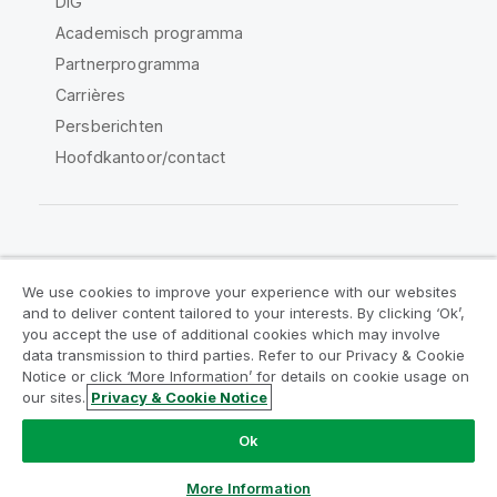
DIG
Academisch programma
Partnerprogramma
Carrières
Persberichten
Hoofdkantoor/contact
Qlik Community
We use cookies to improve your experience with our websites
and to deliver content tailored to your interests. By clicking ‘Ok’,
Juridische overeenkomsten
you accept the use of additional cookies which may involve
data transmission to third parties. Refer to our Privacy & Cookie
Productvoorwaarden
Legal Policies
Notice or click ‘More Information’ for details on cookie usage on
Legal Policies
Gebruiksvoorwaarden
our sites.
Privacy & Cookie Notice
Handelsmerken
Do Not Share My Info
Ok
Copyright © 1993-2026 QlikTech International AB. Alle
rechten voorbehouden.
More Information