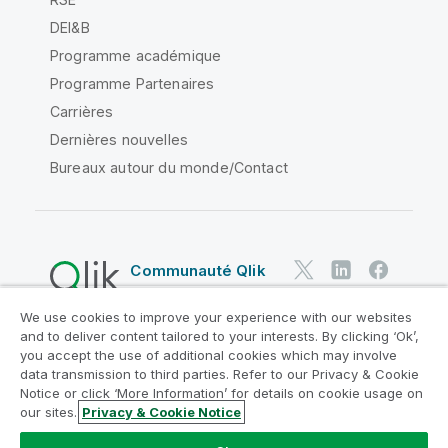
DEI&B
Programme académique
Programme Partenaires
Carrières
Dernières nouvelles
Bureaux autour du monde/Contact
Communauté Qlik
We use cookies to improve your experience with our websites
Contrats juridiques
and to deliver content tailored to your interests. By clicking ‘Ok’,
Conditions d'utilisation des produits
you accept the use of additional cookies which may involve
data transmission to third parties. Refer to our Privacy & Cookie
Legal Policies
Conditions légales
Notice or click ‘More Information’ for details on cookie usage on
Conditions d'utilisation
Marques
our sites.
Privacy & Cookie Notice
Do Not Share My Info