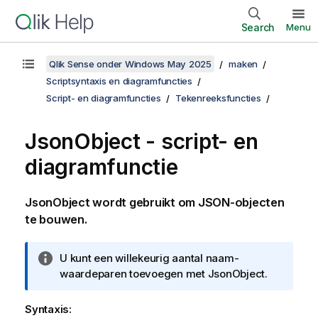
Search
Menu
Qlik Sense onder Windows May 2025
maken
Scriptsyntaxis en diagramfuncties
Script- en diagramfuncties
Tekenreeksfuncties
JsonObject - script- en
diagramfunctie
JsonObject wordt gebruikt om JSON-objecten
te bouwen.
I
U kunt een willekeurig aantal naam-
n
waardeparen toevoegen met JsonObject.
f
o
Syntaxis: