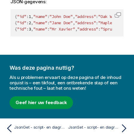
JSON‑gegevens:
{
"id"
:
1
,
"name"
:
"John Doe"
,
"address"
:
"Oak Way"
,
"phon
Code k
{
"id"
:
2
,
"name"
:
"Jane Doe"
,
"address"
:
"Maple Way"
,
"ph
{
"id"
:
3
,
"name"
:
"Mr Xavier"
,
"address"
:
"Spruce Way"
,
"
Was deze pagina nuttig?
Als u problemen ervaart op deze pagina of de inhoud
onjuist is – een tikfout, een ontbrekende stap of een
technische fout – laat het ons weten!
Geef hier uw feedback
JsonGet - script- en diagramfunctie
JsonSet - script- en diagramfunctie