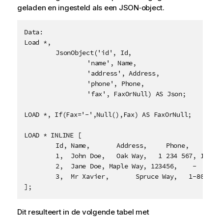
geladen en ingesteld als een JSON‑object.
Data:

Load *,

	JsonObject('id', Id,

		'name', Name,

		'address', Address,

		'phone', Phone,

		'fax', FaxOrNull) AS Json;

LOAD *, If(Fax='-',Null(),Fax) AS FaxOrNull;

LOAD * INLINE [

	Id, Name,       Address,     Phone,     Fax

	1,  John Doe,   Oak Way,   1 234 567, 1 234 568

	2,  Jane Doe, Maple Way, 123456,    -

	3,  Mr Xavier,       Spruce Way,   1-800-MRX

Dit resulteert in de volgende tabel met