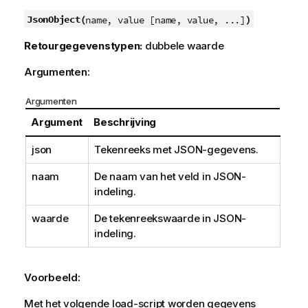
r
m
JsonObject(
)
name, value [name, value, ...]
a
Retourgegevenstypen:
dubbele waarde
t
i
Argumenten:
e
Argumenten
Argument
Beschrijving
json
Tekenreeks met JSON-gegevens.
naam
De naam van het veld in JSON-
indeling.
waarde
De tekenreekswaarde in JSON-
indeling.
Voorbeeld:
Met het volgende load-script worden gegevens