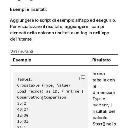
Esempi e risultati:
Aggiungere lo script di esempio all'app ed eseguirlo.
Per visualizzare il risultato, aggiungere i campi
elencati nella colonna risultati a un foglio nell'app
dell'utente.
Dati risultanti
Esempio
Risultato
In una
Table1:

tabella con
Copia codice negli A
Crosstable (Type, Value)

le
Load recno() as ID, * inline [

dimensioni
Observation|Comparison

Type
e
35|2

MySterr
, i
40|27

risultati del
12|38

calcolo
15|31

Sterr()
nello
21|1
