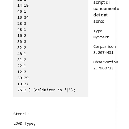
script di
14|19

caricamento
46|1

dei dati
10|34

sono:
28|3

48|1

Type
16|2

MySterr
30|3

Comparison
32|2

3.2674431
48|1

31|2

Observation
22|1

2.7968733
12|3

39|29

19|37

25|2 ] (delimiter is '|');
Sterr1:
LOAD Type,