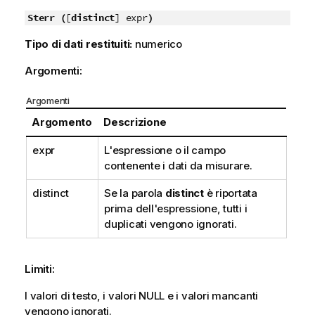
Sterr (
[
distinct
] expr
)
Tipo di dati restituiti:
numerico
Argomenti:
Argomenti
Argomento
Descrizione
expr
L'espressione o il campo
contenente i dati da misurare.
distinct
Se la parola
distinct
è riportata
prima dell'espressione, tutti i
duplicati vengono ignorati.
Limiti:
I valori di testo, i valori
NULL
e i valori mancanti
vengono ignorati.