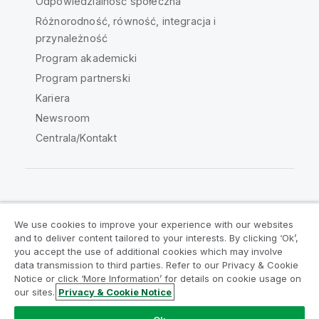
Odpowiedzialność społeczna
Różnorodność, równość, integracja i
przynależność
Program akademicki
Program partnerski
Kariera
Newsroom
Centrala/Kontakt
Społeczność Qlik
We use cookies to improve your experience with our websites
and to deliver content tailored to your interests. By clicking ‘Ok’,
Umowy prawne
Warunki produktu
you accept the use of additional cookies which may involve
data transmission to third parties. Refer to our Privacy & Cookie
Legal Policies
Legal Policies
Notice or click ‘More Information’ for details on cookie usage on
Warunki korzystania
Znaki towarowe
our sites.
Privacy & Cookie Notice
Do Not Share My Info