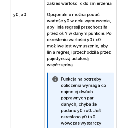
zakres wartości
x
do zmierzenia.
y0
,
x0
Opcjonalnie można podać
wartość
y0
w celu wymuszenia,
aby linia regresji przechodziła
przez oś Y w danym punkcie. Po
określeniu wartości
y0
i
x0
możliwe jest wymuszenie, aby
linia regresji przechodziła przez
pojedynczą ustaloną
współrzędną.
I
Funkcja na potrzeby
n
obliczenia wymaga co
f
najmniej dwóch
o
poprawnych par
r
danych, chyba że
m
podano
y0
i
x0
. Jeśli
a
określono
y0
i
x0
,
c
wówczas wystarczy