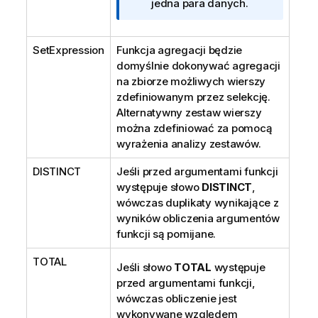
j
jedna para danych.
a
SetExpression
Funkcja agregacji będzie
domyślnie dokonywać agregacji
na zbiorze możliwych wierszy
zdefiniowanym przez selekcję.
Alternatywny zestaw wierszy
można zdefiniować za pomocą
wyrażenia analizy zestawów.
DISTINCT
Jeśli przed argumentami funkcji
występuje słowo
DISTINCT
,
wówczas duplikaty wynikające z
wyników obliczenia argumentów
funkcji są pomijane.
TOTAL
Jeśli słowo
TOTAL
występuje
przed argumentami funkcji,
wówczas obliczenie jest
wykonywane względem