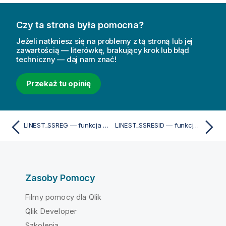
Czy ta strona była pomocna?
Jeżeli natkniesz się na problemy z tą stroną lub jej
zawartością — literówkę, brakujący krok lub błąd
techniczny — daj nam znać!
Przekaż tu opinię
LINEST_SSREG — funkcja skryptu
LINEST_SSRESID — funkcja skryptu
Zasoby Pomocy
Filmy pomocy dla Qlik
Qlik Developer
Szkolenia