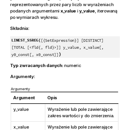
reprezentowanych przez pary liczb w wyrażeniach
podanych argumentami
x_value
i
y_value
, iterowaną
po wymiarach wykresu.
Składnia:
LINEST_SSREG(
[{SetExpression}] [DISTINCT]
[TOTAL [<fld{, fld}>]] y_value, x_value[,
)
y0_const[, x0_const]]
Typ zwracanych danych:
numeric
Argumenty:
Argumenty
Argument
Opis
y_value
Wyrażenie lub pole zawierające
zakres wartości
y
do zmierzenia.
x_value
Wyrażenie lub pole zawierające