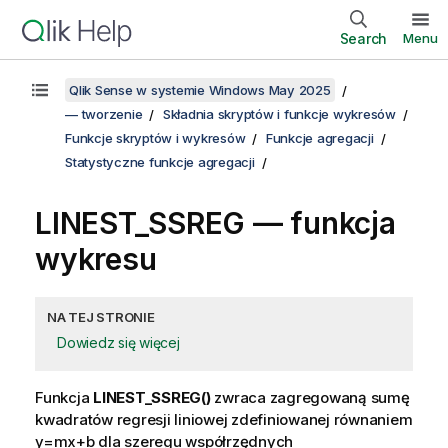
Search
Menu
Qlik Sense w systemie Windows May 2025
— tworzenie
Składnia skryptów i funkcje wykresów
Funkcje skryptów i wykresów
Funkcje agregacji
Statystyczne funkcje agregacji
LINEST_SSREG
— funkcja
wykresu
NA TEJ STRONIE
Dowiedz się więcej
Funkcja
LINEST_SSREG()
zwraca zagregowaną sumę
kwadratów regresji liniowej zdefiniowanej równaniem
y=mx+b
dla szeregu współrzędnych