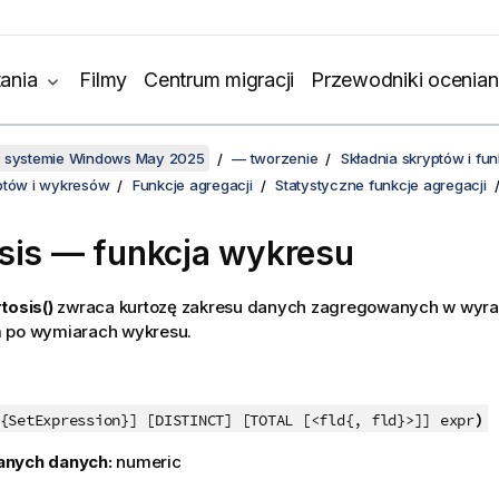
ania
Filmy
Centrum migracji
Przewodniki ocenian
w systemie Windows May 2025
— tworzenie
Składnia skryptów i f
ptów i wykresów
Funkcje agregacji
Statystyczne funkcje agregacji
sis
— funkcja wykresu
tosis()
zwraca kurtozę zakresu danych zagregowanych w wyraż
 po wymiarach wykresu.
)
{SetExpression}] [DISTINCT] [TOTAL [<fld{, fld}>]] expr
anych danych:
numeric