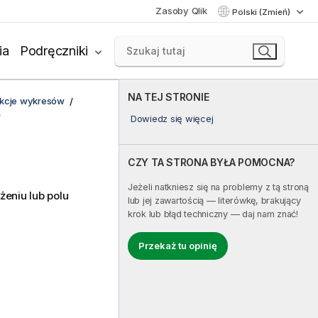
Zasoby Qlik
Polski (Zmień)
ia
Podręczniki
NA TEJ STRONIE
unkcje wykresów
Dowiedz się więcej
CZY TA STRONA BYŁA POMOCNA?
Jeżeli natkniesz się na problemy z tą stroną
eniu lub polu
lub jej zawartością — literówkę, brakujący
krok lub błąd techniczny — daj nam znać!
Przekaż tu opinię