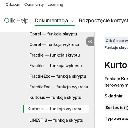
Qlik.com
Community
Statystyczne funkcje agregacji
Learning
Avg — funkcja skryptu
Dokumentacja
Rozpoczęcie korzyst
Avg — funkcja wykresu
Correl — funkcja skryptu
Qlik Sense 
Correl — funkcja wykresu
Funkcje skry
Fractile — funkcja skryptu
Kurto
Fractile — funkcja wykresu
FractileExc — funkcja skryptu
Funkcja
Kur
iterowanym
FractileExc — funkcja wykresu
Składnia:
Kurtosis — funkcja skryptu
Kurtosis(
[
Kurtosis — funkcja wykresu
Typ zwrac
LINEST_B — funkcja skryptu