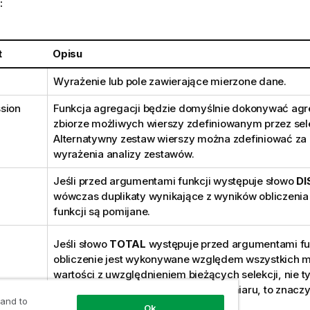
:
t
Opisu
Wyrażenie lub pole zawierające mierzone dane.
sion
Funkcja agregacji będzie domyślnie dokonywać agr
zbiorze możliwych wierszy zdefiniowanym przez sel
Alternatywny zestaw wierszy można zdefiniować z
wyrażenia analizy zestawów.
Jeśli przed argumentami funkcji występuje słowo
DI
wówczas duplikaty wynikające z wyników obliczeni
funkcji są pomijane.
Jeśli słowo
TOTAL
występuje przed argumentami fu
obliczenie jest wykonywane względem wszystkich 
wartości z uwzględnieniem bieżących selekcji, nie ty
należących do bieżącej wartości wymiaru, to znacz
 and to
wymiarów wykresu.
Ok