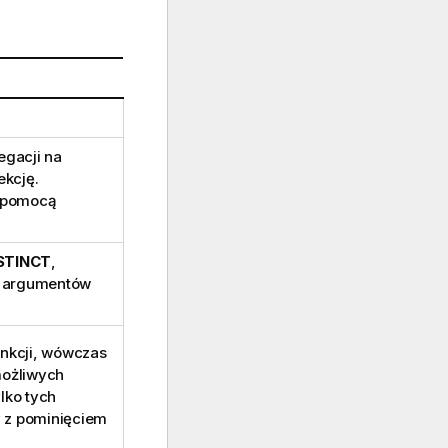
egacji na
ekcję.
a pomocą
STINCT
,
a argumentów
nkcji, wówczas
możliwych
lko tych
y z pominięciem