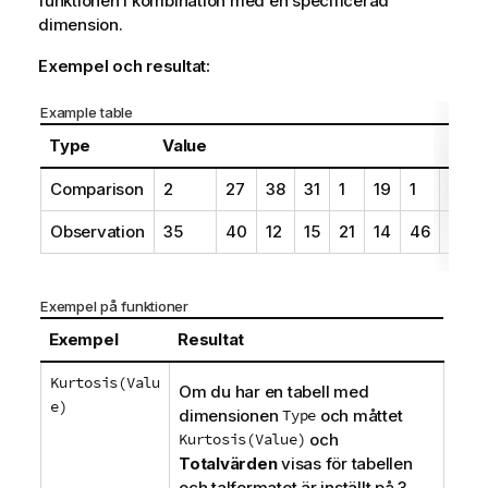
funktionen i kombination med en specificerad
dimension.
Exempel och resultat:
Example table
Type
Value
Comparison
2
27
38
31
1
19
1
34
Observation
35
40
12
15
21
14
46
10
Exempel på funktioner
Exempel
Resultat
Kurtosis(Valu
Om du har en tabell med
e)
dimensionen
Type
och måttet
Kurtosis(Value)
och
Totalvärden
visas för tabellen
och talformatet är inställt på 3