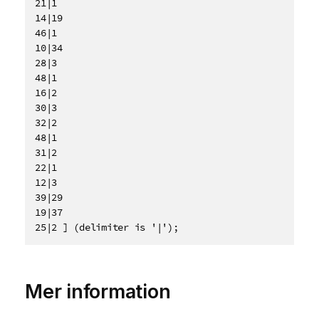
21|1

14|19

46|1

10|34

28|3

48|1

16|2

30|3

32|2

48|1

31|2

22|1

12|3

39|29

19|37

25|2 ] (delimiter is '|');
Mer information