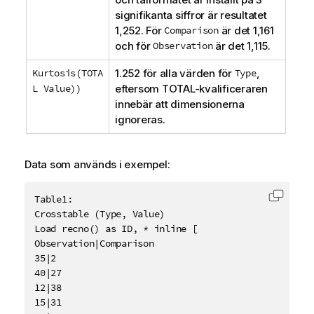
signifikanta siffror är resultatet
1,252. För
Comparison
är det 1,161
och för
Observation
är det 1,115.
Kurtosis(TOTA
1.252 för alla värden för
Type
,
L Value))
eftersom
TOTAL
-kvalificeraren
innebär att dimensionerna
ignoreras.
Data som används i exempel:
Table1:

Kopiera
Crosstable (Type, Value)

Load recno() as ID, * inline [

Observation|Comparison

35|2

40|27

12|38

15|31
