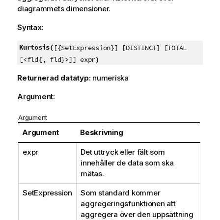
diagrammets dimensioner.
Syntax:
Kurtosis(
[{SetExpression}] [DISTINCT] [TOTAL
)
[<fld{, fld}>]] expr
Returnerad datatyp:
numeriska
Argument:
Argument
Argument
Beskrivning
expr
Det uttryck eller fält som
innehåller de data som ska
mätas.
SetExpression
Som standard kommer
aggregeringsfunktionen att
aggregera över den uppsättning