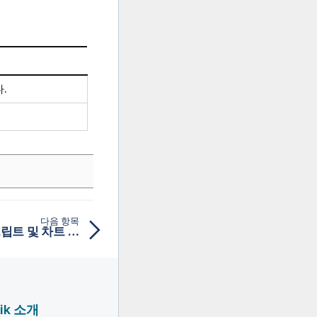
.
다음 항목
setdateyearmonth - 스크립트 및 차트 함수
lik 소개