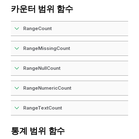
카운터 범위 함수
RangeCount
RangeMissingCount
RangeNullCount
RangeNumericCount
RangeTextCount
통계 범위 함수