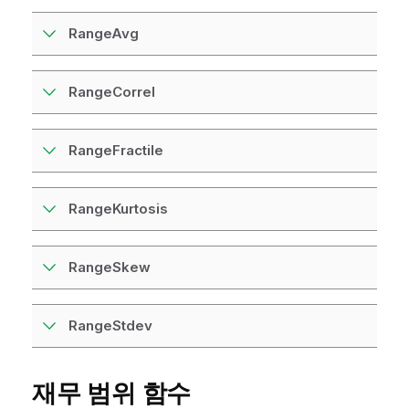
RangeAvg
RangeCorrel
RangeFractile
RangeKurtosis
RangeSkew
RangeStdev
재무 범위 함수