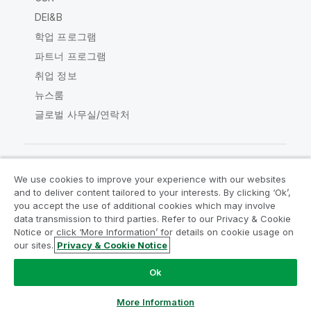
DEI&B
학업 프로그램
파트너 프로그램
취업 정보
뉴스룸
글로벌 사무실/연락처
We use cookies to improve your experience with our websites
Qlik Community
and to deliver content tailored to your interests. By clicking ‘Ok’,
you accept the use of additional cookies which may involve
data transmission to third parties. Refer to our Privacy & Cookie
법적 계약
제품 약관
Legal Policies
Notice or click ‘More Information’ for details on cookie usage on
Legal Policies
사용 약관
상표
our sites.
Privacy & Cookie Notice
Do Not Share My Info
Ok
Copyright © 1993-2026 QlikTech International AB. 무단 전재
및 복제를 금합니다.
More Information