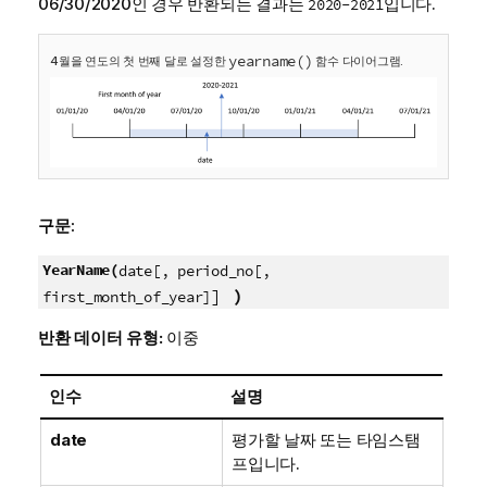
06/30/2020인 경우 반환되는 결과는
입니다.
2020-2021
yearname()
4월을 연도의 첫 번째 달로 설정한
함수 다이어그램.
구문:
YearName(
date[, period_no[,
]
)
first_month_of_year]
반환 데이터 유형:
이중
인수
설명
date
평가할 날짜 또는 타임스탬
프입니다.