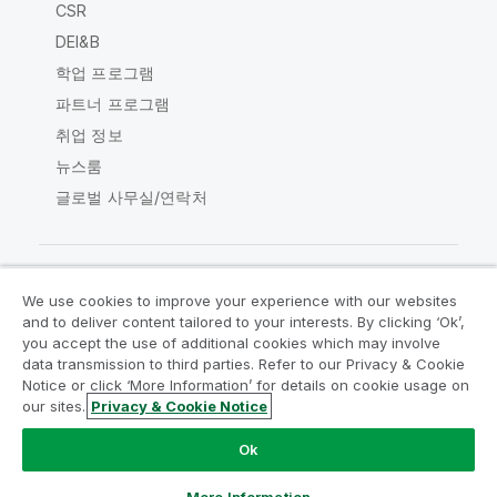
CSR
DEI&B
학업 프로그램
파트너 프로그램
취업 정보
뉴스룸
글로벌 사무실/연락처
We use cookies to improve your experience with our websites
Qlik Community
and to deliver content tailored to your interests. By clicking ‘Ok’,
you accept the use of additional cookies which may involve
data transmission to third parties. Refer to our Privacy & Cookie
법적 계약
제품 약관
Legal Policies
Notice or click ‘More Information’ for details on cookie usage on
Legal Policies
사용 약관
상표
our sites.
Privacy & Cookie Notice
Do Not Share My Info
Ok
Copyright © 1993-2026 QlikTech International AB. 무단 전재
및 복제를 금합니다.