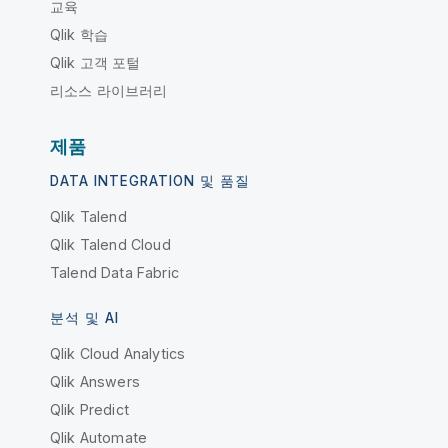
교육
Qlik 학습
Qlik 고객 포털
리소스 라이브러리
제품
DATA INTEGRATION 및 품질
Qlik Talend
Qlik Talend Cloud
Talend Data Fabric
분석 및 AI
Qlik Cloud Analytics
Qlik Answers
Qlik Predict
Qlik Automate