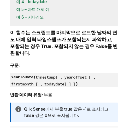
예 4 – todaydate
예 5 – 차트 개체 예
예 6 – 시나리오
이 함수는 스크립트를 마지막으로 로드한 날짜의 연
도 내에 입력 타임스탬프가 포함되는지 파악하고,
포함되는 경우
True
, 포함되지 않는 경우
False
를 반
환합니다.
구문:
YearToDate(
timestamp[ , yearoffset [ ,
)
firstmonth [ , todaydate] ] ]
반환 데이터 유형:
부울
정
Qlik Sense
에서 부울 true 값은 -1로 표시되고
보
false 값은 0으로 표시됩니다.
메
모