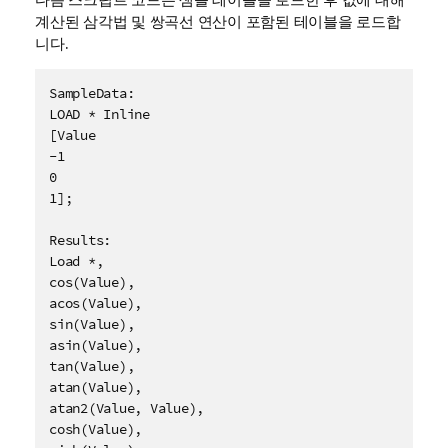
계산된 삼각법 및 쌍곡선 연산이 포함된 테이블을 로드합
니다.
SampleData:

LOAD * Inline

[Value

-1

0

1];

Results:

Load *, 

cos(Value),

acos(Value),

sin(Value),

asin(Value),

tan(Value),

atan(Value),

atan2(Value, Value),

cosh(Value),
