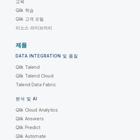
교육
Qlik 학습
Qlik 고객 포털
리소스 라이브러리
제품
DATA INTEGRATION 및 품질
Qlik Talend
Qlik Talend Cloud
Talend Data Fabric
분석 및 AI
Qlik Cloud Analytics
Qlik Answers
Qlik Predict
Qlik Automate