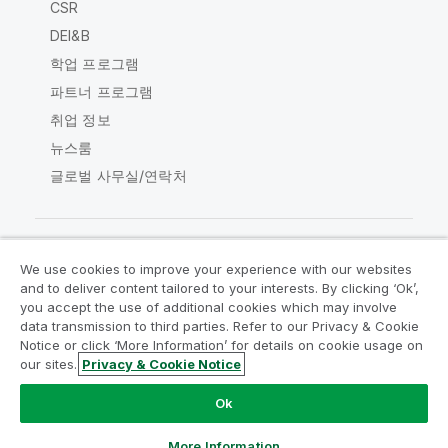
CSR
DEI&B
학업 프로그램
파트너 프로그램
취업 정보
뉴스룸
글로벌 사무실/연락처
We use cookies to improve your experience with our websites
Qlik Community
and to deliver content tailored to your interests. By clicking ‘Ok’,
you accept the use of additional cookies which may involve
data transmission to third parties. Refer to our Privacy & Cookie
법적 계약
제품 약관
Legal Policies
Notice or click ‘More Information’ for details on cookie usage on
Legal Policies
사용 약관
상표
our sites.
Privacy & Cookie Notice
Do Not Share My Info
Ok
Copyright © 1993-2026 QlikTech International AB. 무단 전재
및 복제를 금합니다.
More Information