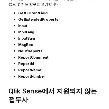
립트 및 차트 함수를 설명합니다.
GetCurrentField
GetExtendedProperty
Input
InputAvg
InputSum
MsgBox
NoOfReports
ReportComment
ReportId
ReportName
ReportNumber
Qlik Sense
에서 지원되지 않는
접두사