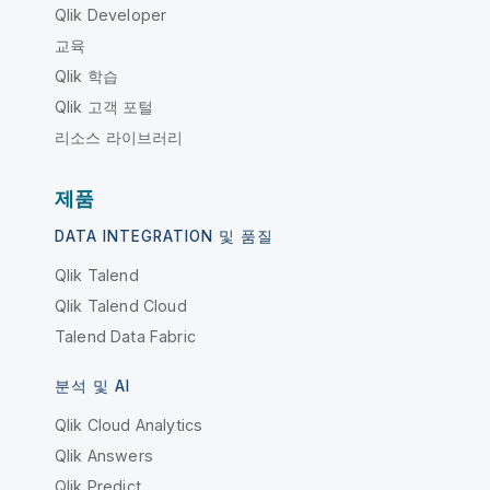
Qlik Developer
교육
Qlik 학습
Qlik 고객 포털
리소스 라이브러리
제품
DATA INTEGRATION 및 품질
Qlik Talend
Qlik Talend Cloud
Talend Data Fabric
분석 및 AI
Qlik Cloud Analytics
Qlik Answers
Qlik Predict