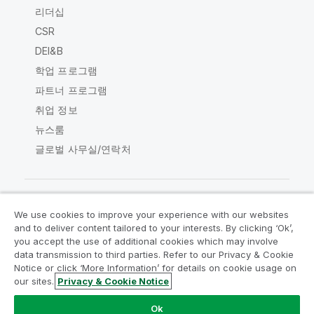
리더십
CSR
DEI&B
학업 프로그램
파트너 프로그램
취업 정보
뉴스룸
글로벌 사무실/연락처
We use cookies to improve your experience with our websites
Qlik Community
and to deliver content tailored to your interests. By clicking ‘Ok’,
you accept the use of additional cookies which may involve
data transmission to third parties. Refer to our Privacy & Cookie
법적 계약
제품 약관
Legal Policies
Notice or click ‘More Information’ for details on cookie usage on
Legal Policies
사용 약관
상표
our sites.
Privacy & Cookie Notice
Do Not Share My Info
Ok