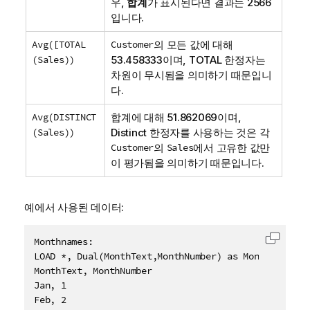
우,
합계
가 표시된다면 결과는 2566
입니다.
Avg([TOTAL
Customer
의 모든 값에 대해
(Sales))
53.458333이며,
TOTAL
한정자는
차원이 무시됨을 의미하기 때문입니
다.
Avg(DISTINCT
합계에 대해 51.862069이며,
(Sales))
Distinct
한정자를 사용하는 것은 각
Customer
의
Sales
에서 고유한 값만
이 평가됨을 의미하기 때문입니다.
예에서 사용된 데이터:
Monthnames:

클립보드
LOAD *, Dual(MonthText,MonthNumber) as Month INLINE 
MonthText, MonthNumber

Jan, 1

Feb, 2
