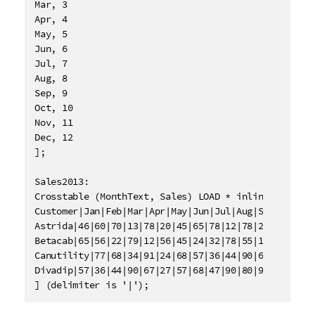
Mar, 3

Apr, 4

May, 5

Jun, 6

Jul, 7

Aug, 8

Sep, 9

Oct, 10

Nov, 11

Dec, 12

];

Sales2013:

Crosstable (MonthText, Sales) LOAD * inline [

Customer|Jan|Feb|Mar|Apr|May|Jun|Jul|Aug|Sep|Oct|Nov
Astrida|46|60|70|13|78|20|45|65|78|12|78|22

Betacab|65|56|22|79|12|56|45|24|32|78|55|15

Canutility|77|68|34|91|24|68|57|36|44|90|67|27

Divadip|57|36|44|90|67|27|57|68|47|90|80|94

] (delimiter is '|');