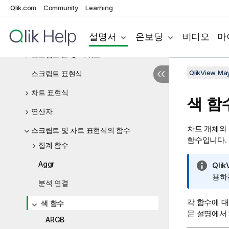
스크립트 구문 및 차트 함수
Qlik.com
Community
Learning
Backus-Naur이론이란?
설명서
온보딩
비디오
마
함수
스크립트 문 및 키워드
QlikView Ma
스크립트 표현식
차트 표현식
색 함
연산자
차트 개체와
스크립트 및 차트 표현식의 함수
함수입니다.
집계 함수
Aggr
정
Qlik
보
용하
분석 연결
메
모
각 함수에 
색 함수
문 설명에서
ARGB