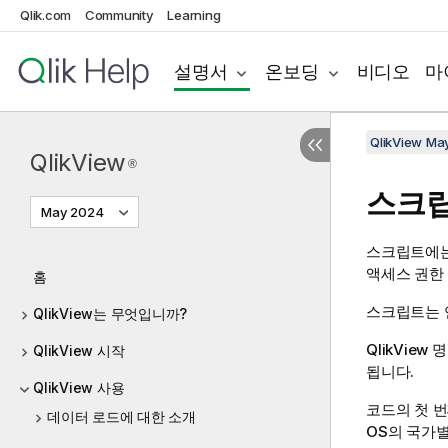
Qlik.com
Community
Learning
설명서
온보딩
비디오
마
QlikView Ma
QlikView
®
스크립
May 2024
스크립트에는
액세스 권한
홈
스크립트는 
QlikView는 무엇입니까?
QlikView
명
QlikView 시작
됩니다.
QlikView 사용
코드의 첫 
데이터 로드에 대한 소개
OS의 국가