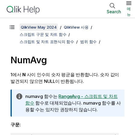
메
Search
뉴
QlikView May 2024
QlikView 사용
스크립트 구문 및 차트 함수
스크립트 및 차트 표현식의 함수
범위 함수
NumAvg
1에서
N
사이 인수의 숫자 평균을 반환합니다. 숫자 값이
발견되지 않으면
NULL
이 반환됩니다.
정
numavg
함수는
RangeAvg - 스크립트 및 차트
보
함수
함수로 대체되었습니다.
numavg
함수를 사
메
용할 수는 있지만 권장하지 않습니다.
모
구문: