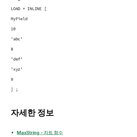
LOAD * INLINE [
MyField
10
'abc'
8
'def'
'xyz'
9
] ;
자세한 정보
MaxString - 차트 함수