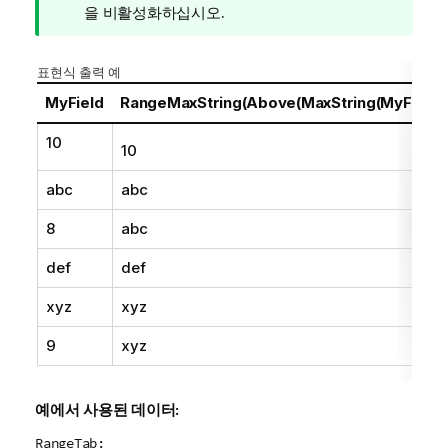
메
을 비활성화하십시오.
모
표현식 출력 예
MyField
RangeMaxString(Above(MaxString(MyField),
10
10
abc
abc
8
abc
def
def
xyz
xyz
9
xyz
예에서 사용된 데이터:
RangeTab: