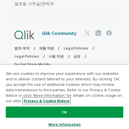
글로벌 사무실/연락처
Qlik Community
법적 계약
제품 약관
Legal Policies
Legal Policies
사용 약관
상표
Do Not Share My Info
Copyright © 1993-2026 QlikTech International AB. 무단 전재
We use cookies to improve your experience with our websites
및 복제를 금합니다.
and to deliver content tailored to your interests. By clicking ‘Ok’,
you accept the use of additional cookies which may involve
data transmission to third parties. Refer to our Privacy & Cookie
Notice or click ‘More Information’ for details on cookie usage on
분석 현대화 프로그램에 참여
our sites.
Privacy & Cookie Notice
분석 현대화 프로그램으로 귀중한 QlikView 앱을 손상시키지
Ok
않고 현대화하십시오.
여기를 클릭
하여 자세한 내용을 참조하
거나 다음에 연결하십시오.
ampquestions@qlik.com
More Information