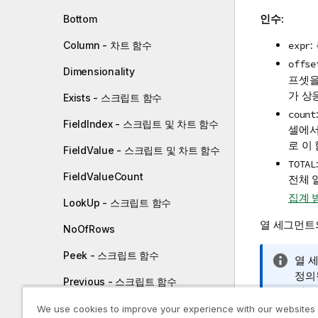
인수:
Bottom
Column - 차트 함수
expr
offse
Dimensionality
프셋을
가 상
Exists - 스크립트 함수
count
FieldIndex - 스크립트 및 차트 함수
셀에서
로 이
FieldValue - 스크립트 및 차트 함수
TOTAL
FieldValueCount
전체 
집계 
LookUp - 스크립트 함수
열 세그먼트
NoOfRows
Peek - 스크립트 함수
정
열 
보
정의
Previous - 스크립트 함수
메
세그
모
우는
Top
We use cookies to improve your experience with our websites