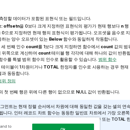
: 측정할 데이터가 포함된 표현식 또는 필드입니다.
:
offset
n
을 0보다 크게 지정하면 표현식의 평가가 현재 행보다
n
행
t
 0으로 지정하면 현재 행의 표현식이 평가됩니다. 오프셋을 음수로 
응하는 양수 오프셋이 있는
Below
함수와 동일하게 작동합니다.
: 세 번째 인수
count
를 1보다 크게 지정하면 함수에서
count
값의 범
 위쪽으로 계산하여
count
테이블 행 각각에 대해 하나의 값이 반환
 함수를 특별 범위 함수의 인수로 활용할 수 있습니다.
범위 함수
: 테이블이 1차원이거나
TOTAL
한정자를 인수로 사용하는 경우 현재
열과 동등합니다.
범위 정의
의 첫 번째 행은 위에 다른 행이 없으므로
NULL
값이 반환됩니다.
세그먼트는 현재 정렬 순서에서 차원에 대해 동일한 값을 갖는 셀의 연
됩니다. 인터 레코드 차트 함수는 동등한 일반표 차트에서 가장 오른쪽
먼트에서 계산됩니다. 차트에 차원이 하나만 있는 경우 또는
TOTAL
한
 표현식이 전체 테이블을 평가합니다.
 and to
Ok