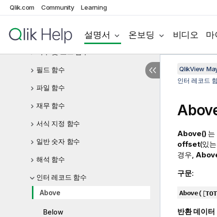
Qlik.com
Community
Learning
날짜 및 시간 함수
설명서
온보딩
비디오
마
문서 함수
지수 및 로그 함수
QlikView Ma
필드 함수
인터 레코드 
파일 함수
재무 함수
Abov
서식 지정 함수
Above()
는
일반 숫자 함수
offset
(있는
경우,
Above
해석 함수
구문:
인터 레코드 함수
Above
Above(
[
TOT
반환 데이터
Below