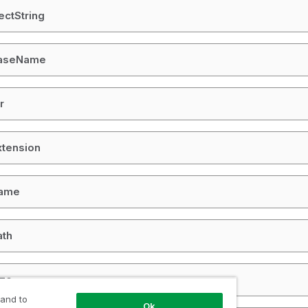
ctString
BaseName
r
xtension
Name
ath
ize
 and to
Ok