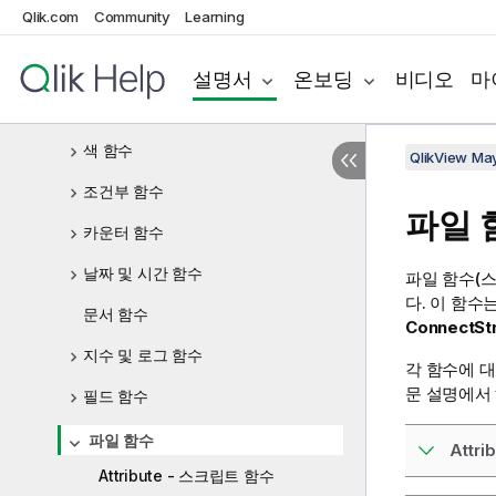
Qlik.com
Community
Learning
집계 함수
Aggr
설명서
온보딩
비디오
마
분석 연결
색 함수
QlikView Ma
조건부 함수
파일 
카운터 함수
날짜 및 시간 함수
파일 함수(
다. 이 함수
문서 함수
ConnectStr
지수 및 로그 함수
각 함수에 
문 설명에서
필드 함수
파일 함수
Attri
Attribute - 스크립트 함수