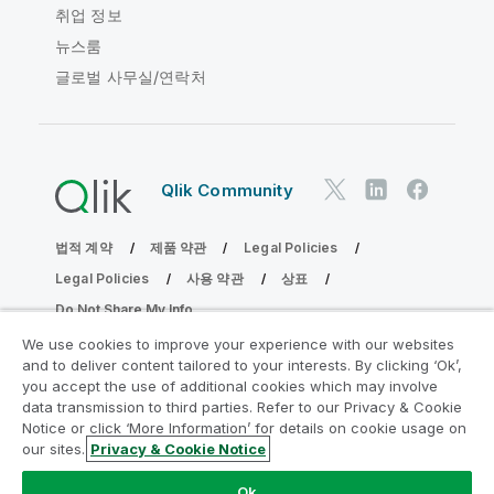
취업 정보
뉴스룸
글로벌 사무실/연락처
Qlik Community
법적 계약
제품 약관
Legal Policies
Legal Policies
사용 약관
상표
Do Not Share My Info
Copyright © 1993-2026 QlikTech International AB. 무단 전재
We use cookies to improve your experience with our websites
및 복제를 금합니다.
and to deliver content tailored to your interests. By clicking ‘Ok’,
you accept the use of additional cookies which may involve
data transmission to third parties. Refer to our Privacy & Cookie
Notice or click ‘More Information’ for details on cookie usage on
분석 현대화 프로그램에 참여
our sites.
Privacy & Cookie Notice
분석 현대화 프로그램으로 귀중한 QlikView 앱을 손상시키지
Ok