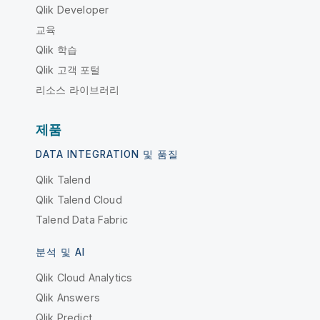
Qlik Developer
교육
Qlik 학습
Qlik 고객 포털
리소스 라이브러리
제품
DATA INTEGRATION 및 품질
Qlik Talend
Qlik Talend Cloud
Talend Data Fabric
분석 및 AI
Qlik Cloud Analytics
Qlik Answers
Qlik Predict