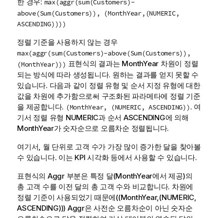
한 경우:
max(aggr(sum(Customers)-
above(Sum(Customers)), (MonthYear,(NUMERIC,
ASCENDING))))
정렬 기준을 사용하지 않는 경우
max(aggr(sum(Customers)-above(Sum(Customers)),
표현식의 결과는
MonthYear
차원이 정렬
(MonthYear)))
되는 방식에 따라 생성됩니다. 원하는 결과를 얻지 못할 수
있습니다. 다음과 같이 정렬 유형 및 순서 지정 유형에 대한
값을 차원에 추가함으로써 구조화된 파라메타에 정렬 기준
을 제공합니다.
. 여
(MonthYear, (NUMERIC, ASCENDING))
기서 정렬 유형
NUMERIC
과 순서
ASCENDING
에 의해
MonthYear
가 숫자순으로 오름차순 정렬됩니다.
여기서, 월 단위로 고객 수가 가장 많이 증가한 달을 찾아볼
수 있습니다. 이는 KPI 시각화 등에서 사용할 수 있습니다.
표현식의
Aggr
부분은 특정 달(
MonthYear
에서 제공)의
총 고객 수를 이전 달의 총 고객 수와 비교합니다. 차원에
정렬 기준이 사용되었기 때문에(
(MonthYear,(NUMERIC,
ASCENDING))
)
Aggr
은 사전순 오름차순이 아닌 숫자순